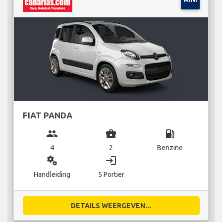
FIAT PANDA
group
business_center
local_gas_station
4
2
Benzine
miscellaneous_services
login
Handleiding
5 Portier
DETAILS WEERGEVEN...