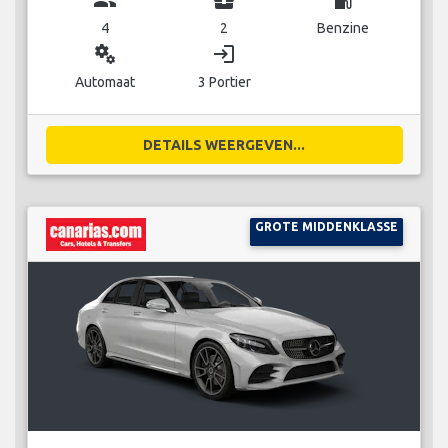
4
2
Benzine
miscellaneous_services
login
Automaat
3 Portier
DETAILS WEERGEVEN...
GROTE MIDDENKLASSE