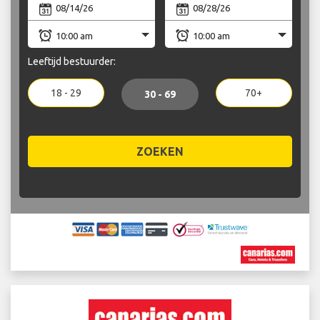
Leeftijd bestuurder:
18 - 29
70+
30 - 69
ZOEKEN