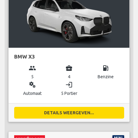
BMW X3
group
business_center
local_gas_station
5
4
Benzine
miscellaneous_services
login
Automaat
5 Portier
DETAILS WEERGEVEN...
MINI