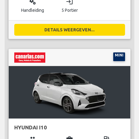
miscellaneous_services
login
Handleiding
5 Portier
DETAILS WEERGEVEN...
MINI
HYUNDAI I10
group
business_center
local_gas_station