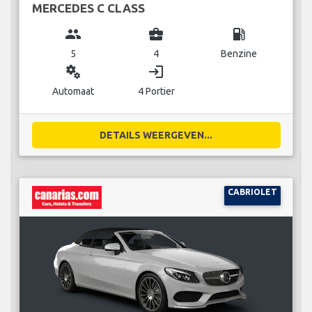
MERCEDES C CLASS
group
business_center
local_gas_station
5
4
Benzine
miscellaneous_services
login
Automaat
4 Portier
DETAILS WEERGEVEN...
CABRIOLET