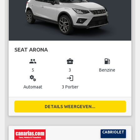
SEAT ARONA
group
business_center
local_gas_station
5
3
Benzine
miscellaneous_services
login
Automaat
3 Portier
DETAILS WEERGEVEN...
CABRIOLET