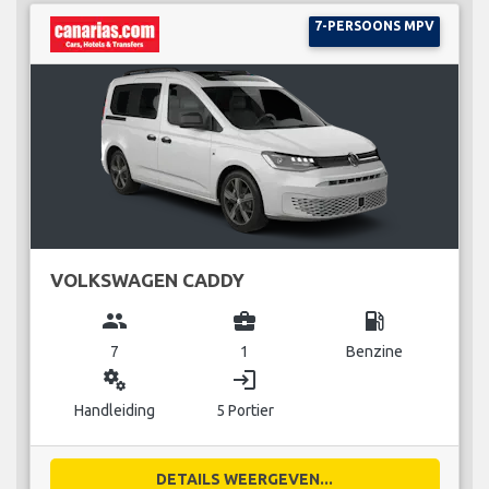
7-PERSOONS MPV
VOLKSWAGEN CADDY
group
business_center
local_gas_station
7
1
Benzine
miscellaneous_services
login
Handleiding
5 Portier
DETAILS WEERGEVEN...