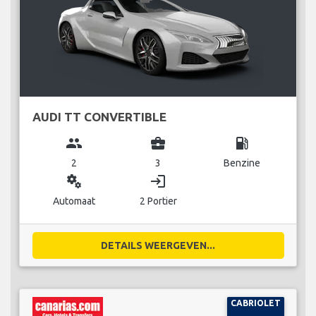
AUDI TT CONVERTIBLE
group
business_center
local_gas_station
2
3
Benzine
miscellaneous_services
login
Automaat
2 Portier
DETAILS WEERGEVEN...
CABRIOLET