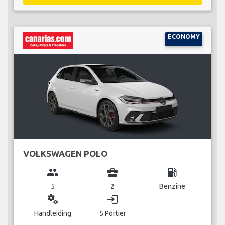
ECONOMY
VOLKSWAGEN POLO
group
business_center
local_gas_station
5
2
Benzine
miscellaneous_services
login
Handleiding
5 Portier