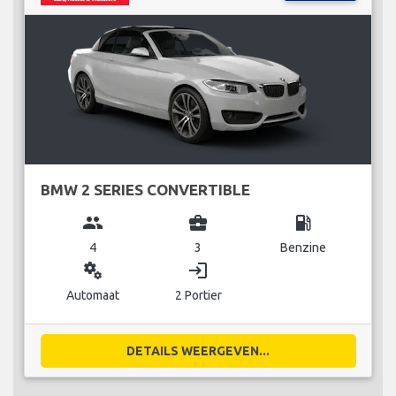
BMW 2 SERIES CONVERTIBLE
group
business_center
local_gas_station
4
3
Benzine
miscellaneous_services
login
Automaat
2 Portier
DETAILS WEERGEVEN...