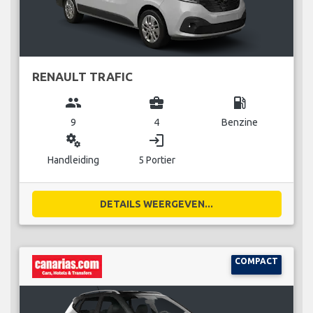
RENAULT TRAFIC
group
business_center
local_gas_station
9
4
Benzine
miscellaneous_services
login
Handleiding
5 Portier
DETAILS WEERGEVEN...
COMPACT