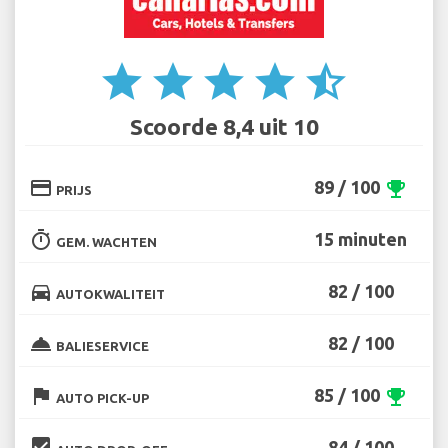
star
star
star
star
star_half
Scoorde 8,4 uit 10
credit_card
89 / 100
emoji_events
PRIJS
timer
15 minuten
GEM. WACHTEN
directions_car
82 / 100
AUTOKWALITEIT
room_service
82 / 100
BALIESERVICE
flag
85 / 100
emoji_events
AUTO PICK-UP
beenhere
84 / 100