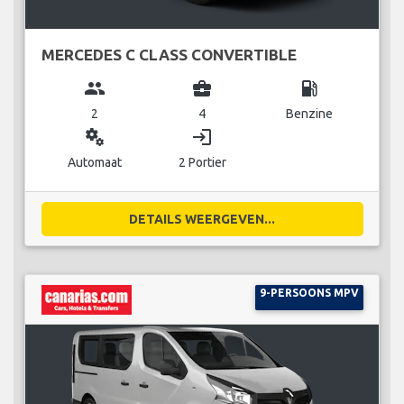
MERCEDES C CLASS CONVERTIBLE
group
business_center
local_gas_station
2
4
Benzine
miscellaneous_services
login
Automaat
2 Portier
DETAILS WEERGEVEN...
9-PERSOONS MPV