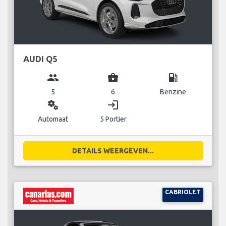
AUDI Q5
group
business_center
local_gas_station
5
6
Benzine
miscellaneous_services
login
Automaat
5 Portier
DETAILS WEERGEVEN...
CABRIOLET