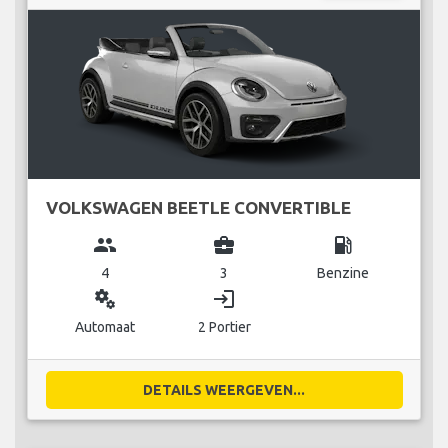
VOLKSWAGEN BEETLE CONVERTIBLE
group
business_center
local_gas_station
4
3
Benzine
miscellaneous_services
login
Automaat
2 Portier
DETAILS WEERGEVEN...