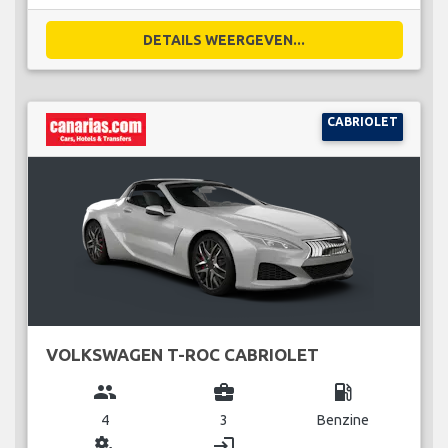
DETAILS WEERGEVEN...
CABRIOLET
VOLKSWAGEN T-ROC CABRIOLET
group
business_center
local_gas_station
4
3
Benzine
miscellaneous_services
login