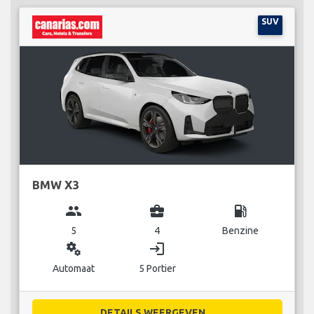
SUV
BMW X3
group
business_center
local_gas_station
5
4
Benzine
miscellaneous_services
login
Automaat
5 Portier
DETAILS WEERGEVEN...