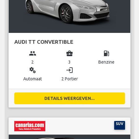
AUDI TT CONVERTIBLE
group
business_center
local_gas_station
2
3
Benzine
miscellaneous_services
login
Automaat
2 Portier
DETAILS WEERGEVEN...
SUV