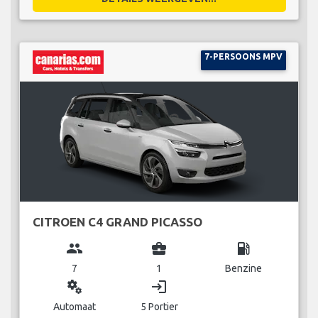
7-PERSOONS MPV
CITROEN C4 GRAND PICASSO
group
business_center
local_gas_station
7
1
Benzine
miscellaneous_services
login
Automaat
5 Portier