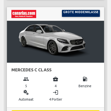
GROTE MIDDENKLASSE
MERCEDES C CLASS
group
business_center
local_gas_station
5
4
Benzine
miscellaneous_services
login
Automaat
4 Portier