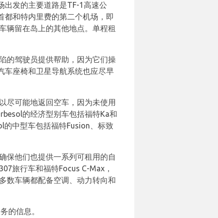
出发的主要道路是TF-1高速公
首都和特内里费的第二个机场，即
的车辆留在岛上的其他地点。单程租
缺陷的驾驶员提供帮助，因为它们操
汽车座椅和卫星导航系统也应尽早
可以尽可能地返回空车，因为未使用
esol的经济型别车包括福特Ka和
l的中型车包括福特Fusion、标致
l确保他们也提供一系列可租用的自
行车和福特Focus C-Max，
l的大多数车辆都配备空调、动力转向和
的服务的信息。