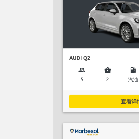
AUDI Q2
group
business_center
local_gas_station
5
2
汽油
查看详情.