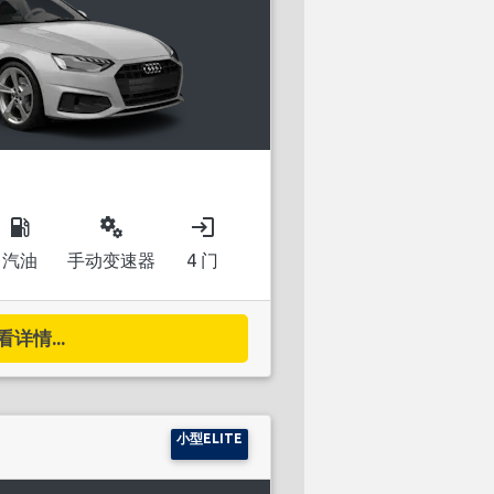
local_gas_station
miscellaneous_services
login
汽油
手动变速器
4 门
看详情...
小型ELITE