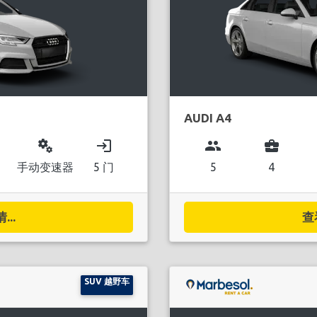
AUDI A4
miscellaneous_services
login
group
business_center
手动变速器
5 门
5
4
..
查
SUV 越野车