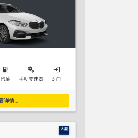
local_gas_station
miscellaneous_services
login
汽油
手动变速器
5 门
看详情...
大型