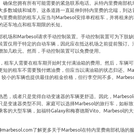
。确保您拥有所有可能需要的紧急联系电话。从特内里费南部机场
大多数城镇和城市。这条道路一直延伸到特内里费的北端，到达
里费南部的租车人应当与Marbesol安排单程租车，并将租来
的还车地点和租车期限的长短。
机场和Marbesol请求手动控制装置。手动控制装置可为下肢
装置仅用于特定的自动车辆，因此应在抵达机场之前提前预订。
增加几欧元。然而，手动控制装置可以免费使用。
出租的，租车人需要在租车期开始时支付满油箱的费用。然后，车辆
短的租车不需要预付燃油费，但应当以满油箱的状态归还。Marb
。较小的车辆也提供最佳的租金价格，但行李空间不多。Marbeso
悉，或者只是觉得自动变速器的车辆更舒适。因此，Marbeso
速器类型不同。家庭可以选择Marbesol的旅行车，如标致307旅
的大型车辆，如福特Galaxy和梅赛德斯Vito。Marbeso
@marbesol.com了解更多关于Marbesol在特内里费南部机场