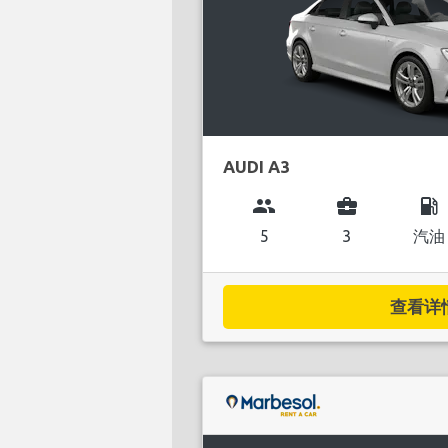
AUDI A3
group
business_center
local_gas_station
5
3
汽油
查看详情.