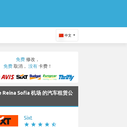
中文
免费
修改，
免费
取消，
没有
卡费！
fe Reina Sofia 机场 的汽车租赁公
Sixt
star
star
star
star
star_half