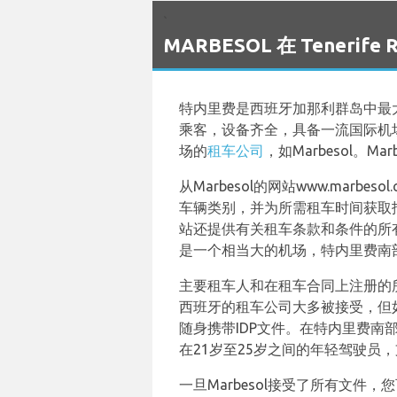
`
MARBESOL 在 Tenerife
特内里费是西班牙加那利群岛中最
乘客，设备齐全，具备一流国际机
场的
租车公司
，如Marbesol。
从Marbesol的网站www.ma
车辆类别，并为所需租车时间获取报
站还提供有关租车条款和条件的所有
是一个相当大的机场，特内里费南
主要租车人和在租车合同上注册的
西班牙的租车公司大多被接受，但
随身携带IDP文件。在特内里费南部
在21岁至25岁之间的年轻驾驶
一旦Marbesol接受了所有文