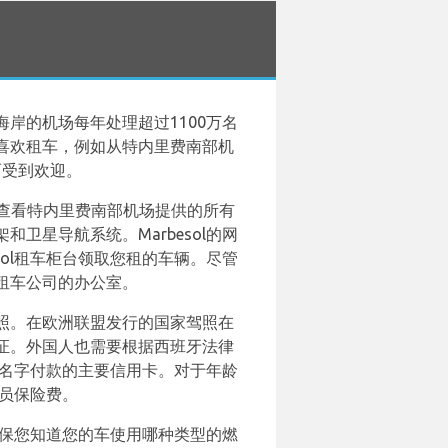
岸的机场每年处理超过1100万名
喜欢租车，例如从特内里费南部机
格而受到欢迎。
网站上查看特内里费南部机场提供的所有
星导航系统。Marbesol的网
ol租车柜台领取您租的车辆。尽管
租车公司的办公室。
照。在欧洲联盟发行的国家驾照在
证。外国人也需要根据西班牙法律
/她名字付款的主要信用卡。对于年龄
驶员保险费。
确保您知道您的车使用哪种类型的燃