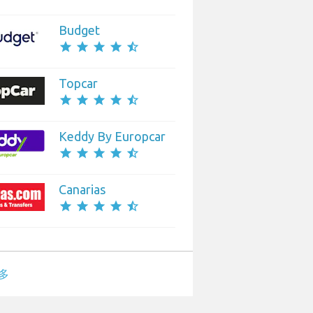
Budget
star
star
star
star
star_half
Topcar
star
star
star
star
star_half
Keddy By Europcar
star
star
star
star
star_half
Canarias
star
star
star
star
star_half
多