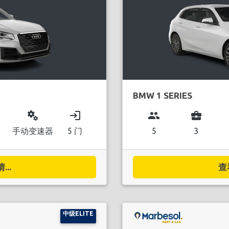
BMW 1 SERIES
miscellaneous_services
login
group
business_center
手动变速器
5 门
5
3
..
查
中级ELITE