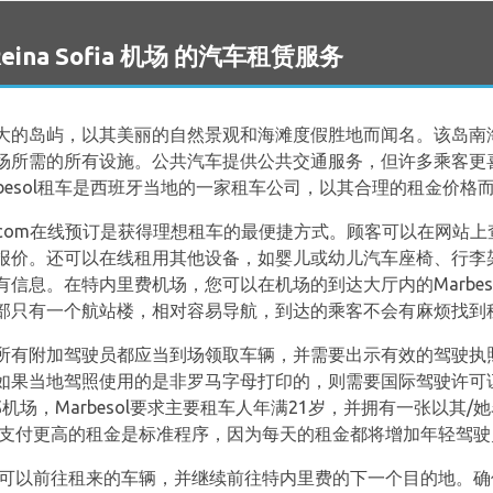
 Reina Sofia 机场 的汽车租赁服务
大的岛屿，以其美丽的自然景观和海滩度假胜地而闻名。该岛南海
场所需的所有设施。公共汽车提供公共交通服务，但许多乘客更
Marbesol租车是西班牙当地的一家租车公司，以其合理的租金价
rbesol.com在线预订是获得理想租车的最便捷方式。顾客可以在
价。还可以在线租用其他设备，如婴儿或幼儿汽车座椅、行李架和卫
信息。在特内里费机场，您可以在机场的到达大厅内的Marbes
部只有一个航站楼，相对容易导航，到达的乘客不会有麻烦找到
所有附加驾驶员都应当到场领取车辆，并需要出示有效的驾驶执
如果当地驾照使用的是非罗马字母打印的，则需要国际驾驶许可
机场，Marbesol要求主要租车人年满21岁，并拥有一张以其
员，支付更高的租金是标准程序，因为每天的租金都将增加年轻驾
件，您可以前往租来的车辆，并继续前往特内里费的下一个目的地。