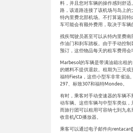
料，并且您对车辆的操作感到舒适
路，该道路连接了该机场与岛上的
特内里费北部机场。不打算返回特内
车可能会有额外费用，取决于车辆
残疾驾驶员甚至可以从特内里费南部
作油门和刹车踏板。由于手动控制
预订，这些物品每天的租车费用会
Marbesol的车辆是带满油箱
的燃料不提供退款。租期为三天或更
福特Fiesta，这些小型车非常省油
297、标致307和福特Mondeo。
有时，乘客对手动变速器的车辆不熟
动车辆。这些车辆与中型车类似，只是变
而旅行团可以租用可容纳七到九名乘客
收音机/CD播放器。
乘客可以通过电子邮件向rentacar