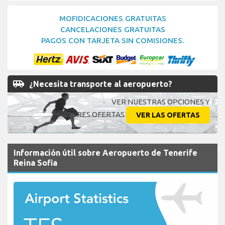
MOFIDICACIONES GRATUITAS
CANCELACIONES GRATUITAS
PAGOS CON TARJETA SIN COMISIONES.
airport_shuttle
¿Necesita transporte al aeropuerto?
VER NUESTRAS OPCIONES Y
MEJORES OFERTAS
VER LAS OFERTAS
Información útil sobre Aeropuerto de Tenerife
Reina Sofia