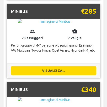
€285
MINIBUS
group
business_center
7 Passeggeri
7 Valigie
Per un gruppo di 4-7 persone o bagagli grandi Esempio:
VW Multivan, Toyota Hiace, Opel Vivaro, Hyundai H-1, etc.
VISUALIZZA...
€340
MINIBUS