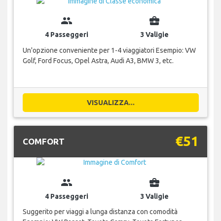
group
business_center
4 Passeggeri
3 Valigie
Un'opzione conveniente per 1-4 viaggiatori Esempio: VW
Golf, Ford Focus, Opel Astra, Audi A3, BMW 3, etc.
VISUALIZZA...
€51
COMFORT
group
business_center
4 Passeggeri
3 Valigie
Suggerito per viaggi a lunga distanza con comodità