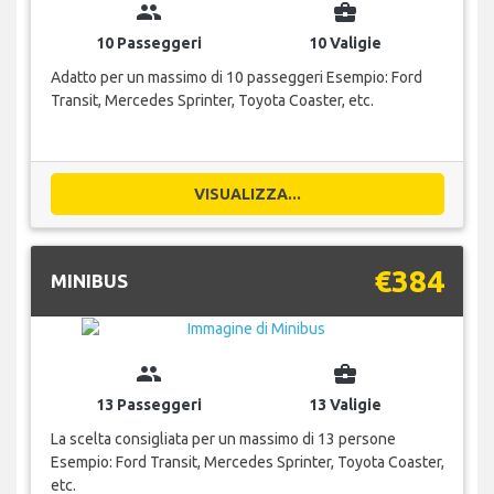
group
business_center
10 Passeggeri
10 Valigie
Adatto per un massimo di 10 passeggeri Esempio: Ford
Transit, Mercedes Sprinter, Toyota Coaster, etc.
VISUALIZZA...
€384
MINIBUS
group
business_center
13 Passeggeri
13 Valigie
La scelta consigliata per un massimo di 13 persone
Esempio: Ford Transit, Mercedes Sprinter, Toyota Coaster,
etc.