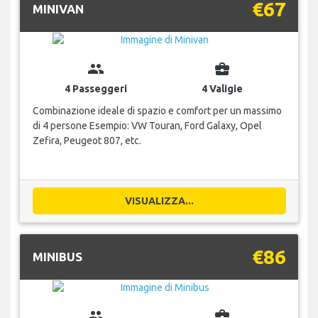
€67
MINIVAN
group
business_center
4 Passeggeri
4 Valigie
Combinazione ideale di spazio e comfort per un massimo
di 4 persone Esempio: VW Touran, Ford Galaxy, Opel
Zefira, Peugeot 807, etc.
VISUALIZZA...
€86
MINIBUS
group
business_center