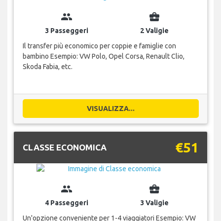
group
business_center
3 Passeggeri
2 Valigie
Il transfer più economico per coppie e famiglie con
bambino Esempio: VW Polo, Opel Corsa, Renault Clio,
Skoda Fabia, etc.
VISUALIZZA...
€51
CLASSE ECONOMICA
group
business_center
4 Passeggeri
3 Valigie
Un'opzione conveniente per 1-4 viaggiatori Esempio: VW