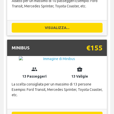
Adatto per un massimo di 10 passeggeri Esempio: Ford
Transit, Mercedes Sprinter, Toyota Coaster, etc.
VISUALIZZA...
€155
MINIBUS
group
business_center
13 Passeggeri
13 Valigie
La scelta consigliata per un massimo di 13 persone
Esempio: Ford Transit, Mercedes Sprinter, Toyota Coaster,
etc.