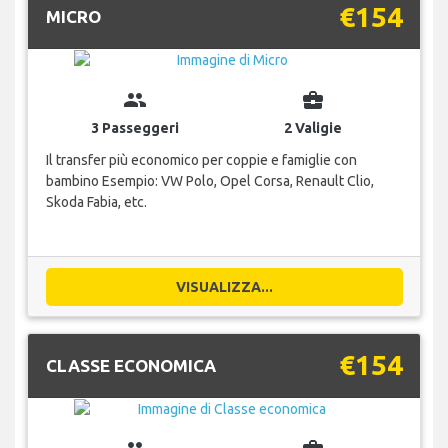
€154
MICRO
group
business_center
3 Passeggeri
2 Valigie
Il transfer più economico per coppie e famiglie con
bambino Esempio: VW Polo, Opel Corsa, Renault Clio,
Skoda Fabia, etc.
VISUALIZZA...
€154
CLASSE ECONOMICA