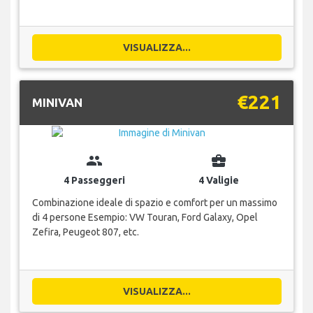
VISUALIZZA...
€221
MINIVAN
group
business_center
4 Passeggeri
4 Valigie
Combinazione ideale di spazio e comfort per un massimo
di 4 persone Esempio: VW Touran, Ford Galaxy, Opel
Zefira, Peugeot 807, etc.
VISUALIZZA...