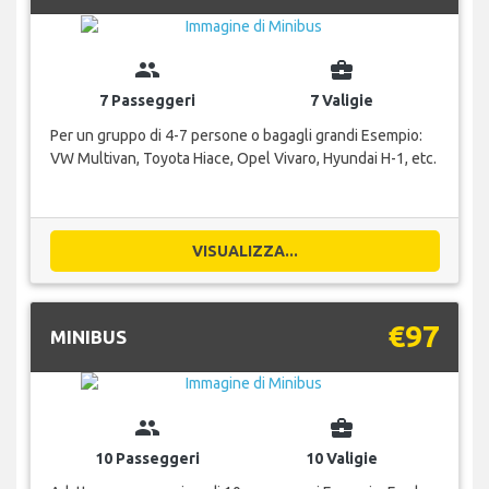
group
business_center
7 Passeggeri
7 Valigie
Per un gruppo di 4-7 persone o bagagli grandi Esempio:
VW Multivan, Toyota Hiace, Opel Vivaro, Hyundai H-1, etc.
VISUALIZZA...
€97
MINIBUS
group
business_center
10 Passeggeri
10 Valigie