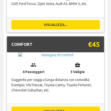
Golf, Ford Focus, Opel Astra, Audi A3, BMW 3, etc.
VISUALIZZA...
€45
COMFORT
group
business_center
4 Passeggeri
3 Valigie
Suggerito per viaggi a lunga distanza con comodità
Esempio: VW Passat, Toyota Camry, Toyota Fortuner,
Chevrolet Suburban, etc.