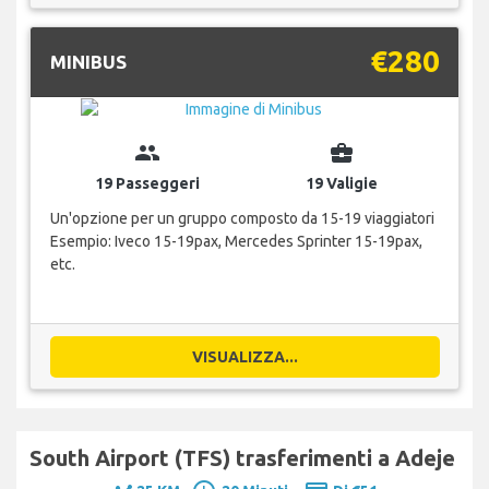
€280
MINIBUS
group
business_center
19 Passeggeri
19 Valigie
Un'opzione per un gruppo composto da 15-19 viaggiatori
Esempio: Iveco 15-19pax, Mercedes Sprinter 15-19pax,
etc.
VISUALIZZA...
South Airport (TFS) trasferimenti a Adeje