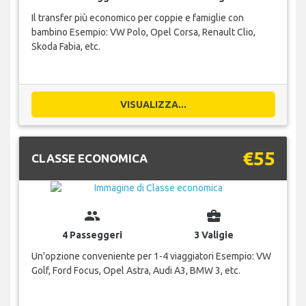
Il transfer più economico per coppie e famiglie con
bambino Esempio: VW Polo, Opel Corsa, Renault Clio,
Skoda Fabia, etc.
VISUALIZZA...
€55
CLASSE ECONOMICA
group
business_center
4 Passeggeri
3 Valigie
Un'opzione conveniente per 1-4 viaggiatori Esempio: VW
Golf, Ford Focus, Opel Astra, Audi A3, BMW 3, etc.