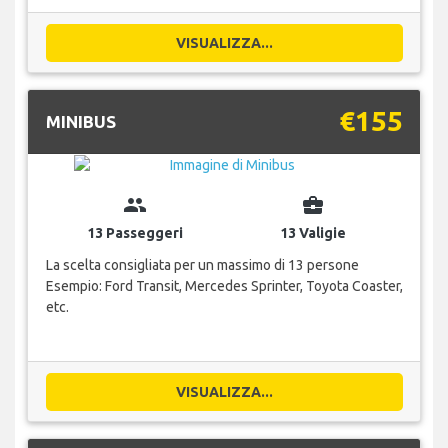
VISUALIZZA...
€155
MINIBUS
group
business_center
13 Passeggeri
13 Valigie
La scelta consigliata per un massimo di 13 persone
Esempio: Ford Transit, Mercedes Sprinter, Toyota Coaster,
etc.
VISUALIZZA...