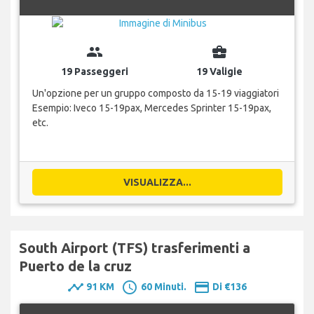
group
business_center
19 Passeggeri
19 Valigie
Un'opzione per un gruppo composto da 15-19 viaggiatori
Esempio: Iveco 15-19pax, Mercedes Sprinter 15-19pax,
etc.
VISUALIZZA...
South Airport (TFS) trasferimenti a
Puerto de la cruz
timeline
schedule
payment
91 KM
60 Minuti.
Di €136