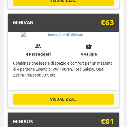
VISUALIZZA...
€63
MINIVAN
group
business_center
4 Passeggeri
4 Valigie
Combinazione ideale di spazio e comfort per un massimo
di 4 persone Esempio: VW Touran, Ford Galaxy, Opel
Zefira, Peugeot 807, etc.
VISUALIZZA...
€81
MINIBUS