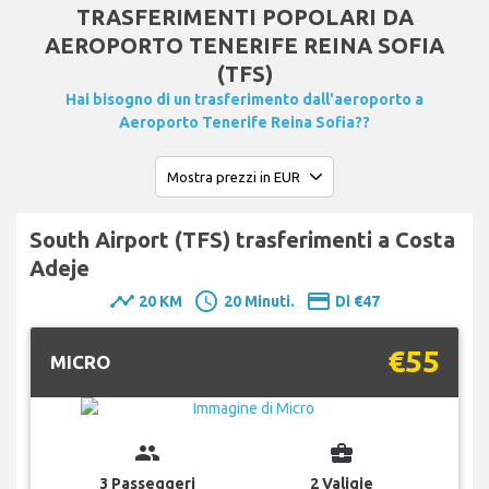
TRASFERIMENTI POPOLARI DA
AEROPORTO TENERIFE REINA SOFIA
(TFS)
Hai bisogno di un trasferimento dall'aeroporto a
Aeroporto Tenerife Reina Sofia??
South Airport (TFS) trasferimenti a Costa
Adeje
timeline
schedule
payment
20 KM
20 Minuti.
Di €47
€55
MICRO
group
business_center
3 Passeggeri
2 Valigie