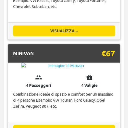
Esempio: VW Passat, Toyota Camry, Toyota Fortuner,
Chevrolet Suburban, etc.
VISUALIZZA...
€67
MINIVAN
group
business_center
4 Passeggeri
4 Valigie
Combinazione ideale di spazio e comfort per un massimo
di 4 persone Esempio: VW Touran, Ford Galaxy, Opel
Zefira, Peugeot 807, etc.