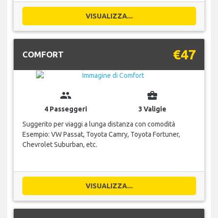
VISUALIZZA...
€47
COMFORT
group
business_center
4 Passeggeri
3 Valigie
Suggerito per viaggi a lunga distanza con comodità
Esempio: VW Passat, Toyota Camry, Toyota Fortuner,
Chevrolet Suburban, etc.
VISUALIZZA...