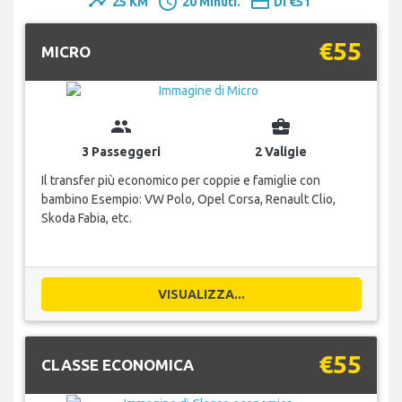
timeline
schedule
payment
25 KM
20 Minuti.
Di €51
€55
MICRO
group
business_center
3 Passeggeri
2 Valigie
Il transfer più economico per coppie e famiglie con
bambino Esempio: VW Polo, Opel Corsa, Renault Clio,
Skoda Fabia, etc.
VISUALIZZA...
€55
CLASSE ECONOMICA