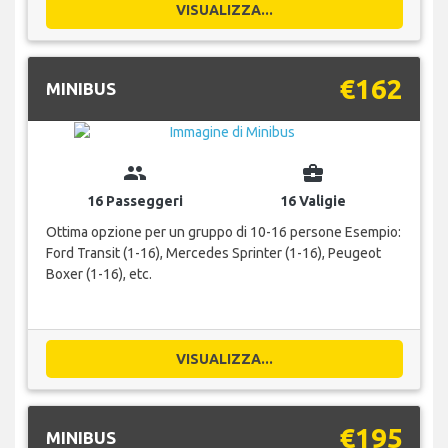
VISUALIZZA...
€162
MINIBUS
group
business_center
16 Passeggeri
16 Valigie
Ottima opzione per un gruppo di 10-16 persone Esempio:
Ford Transit (1-16), Mercedes Sprinter (1-16), Peugeot
Boxer (1-16), etc.
VISUALIZZA...
€195
MINIBUS