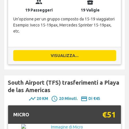
group
business_center
19 Passeggeri
19 Valigie
Un'opzione per un gruppo composto da 15-19 viaggiatori
Esempio: Iveco 15-19pax, Mercedes Sprinter 15-19pax,
etc.
VISUALIZZA...
South Airport (TFS) trasferimenti a Playa
de las Americas
timeline
schedule
payment
20 KM
20 Minuti.
Di €45
€51
MICRO