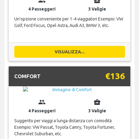
group
business_center
4 Passeggeri
3 Valigie
Un'opzione conveniente per 1-4 viaggiatori Esempio: VW
Golf, Ford Focus, Opel Astra, Audi A3, BMW 3, etc.
VISUALIZZA...
€136
COMFORT
group
business_center
4 Passeggeri
3 Valigie
Suggerito per viaggi a lunga distanza con comodità
Esempio: VW Passat, Toyota Camry, Toyota Fortuner,
Chevrolet Suburban, etc.