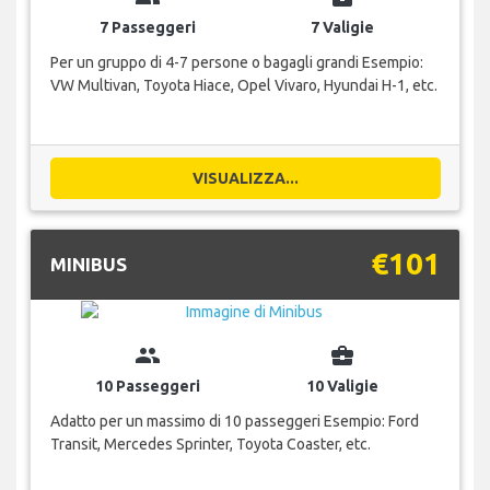
7 Passeggeri
7 Valigie
Per un gruppo di 4-7 persone o bagagli grandi Esempio:
VW Multivan, Toyota Hiace, Opel Vivaro, Hyundai H-1, etc.
VISUALIZZA...
€101
MINIBUS
group
business_center
10 Passeggeri
10 Valigie
Adatto per un massimo di 10 passeggeri Esempio: Ford
Transit, Mercedes Sprinter, Toyota Coaster, etc.