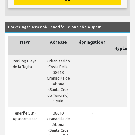
Parkeringsplasser på Tenerife Reina Sofia Airport
Navn
Adresse
åpningstider
På
flyplasso
close
Parking Playa
Urbanización
-
de la Tejita
Costa Bella,
38618
Granadilla de
Abona
(Santa Cruz
de Tenerife),
Spain
done
Tenerife Sur-
38610
-
Aparcamiento
Granadilla de
Abona
(Santa Cruz