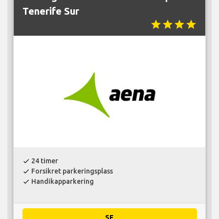
Tenerife Sur
star
star
star
star
24 timer
check
Forsikret parkeringsplass
check
Handikapparkering
check
SE