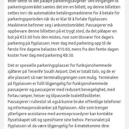
etter dette vil det påløpe parkeringsavgifter. Ved inngangen til
parkeringsområdet samles det inn en billett, og denne billetten
settes inn i de automatiske betalingsmaskinene for å betale for
parkeringsperioden når du er klar til å forlate flyplassen.
Maskinene befinner seg i ankomstområdet. Passasjerer må
oppbevare denne billetten på et trygt sted, da det påløper en
bot på €53.00 hvis den mistes, noe som tilsvarer fire dagers
parkering på flyplassen. Hver dag med parkering opp til de
første fire dagene belastes €10.60, mens fra den femte dagen
koster hver dag med parkering €8.50.
Det er spesielle parkeringsplasser for funksjonshemmede
sjåfører på Tenerife South Airport. Det er totalt tolv, og de er
alle plassert så nær terminalbygningen som mulig. Terminalen
på flyplassen er fullt tilgjengelig for funksjonshemmede
passasjerer og passasjerer med redusert bevegelighet, med
fortau ramper, heiser og tilpassede toalettfasiliteter.
Passasjerer i rullestol vil også kunne bruke offentlige telefoner
og informasjonsskranker på flyplassen. Alle som trenger
ytterligere assistanse med avreiseprosedyrer kan kontakte
flyselskapet sitt og spesifisere sine behov. Personalet på
flyplassen vil da være tilgjengelig for å imøtekomme dine