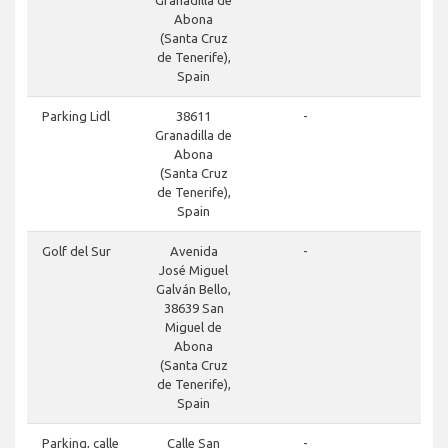
Abona
(Santa Cruz
de Tenerife),
Spain
close
Parking Lidl
38611
-
Granadilla de
Abona
(Santa Cruz
de Tenerife),
Spain
close
Golf del Sur
Avenida
-
José Miguel
Galván Bello,
38639 San
Miguel de
Abona
(Santa Cruz
de Tenerife),
Spain
close
Parking, calle
Calle San
-