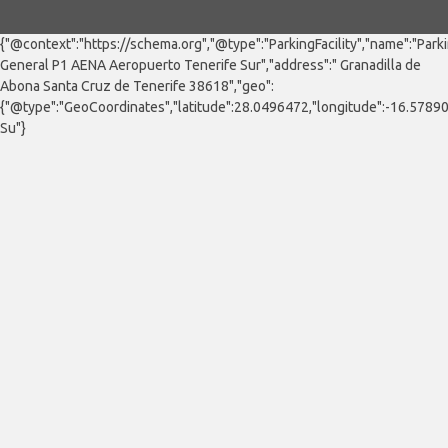
{"@context":"https://schema.org","@type":"ParkingFacility","name":"Park
General P1 AENA Aeropuerto Tenerife Sur","address":" Granadilla de
Abona Santa Cruz de Tenerife 38618","geo":
{"@type":"GeoCoordinates","latitude":28.0496472,"longitude":-16.578
Su"}