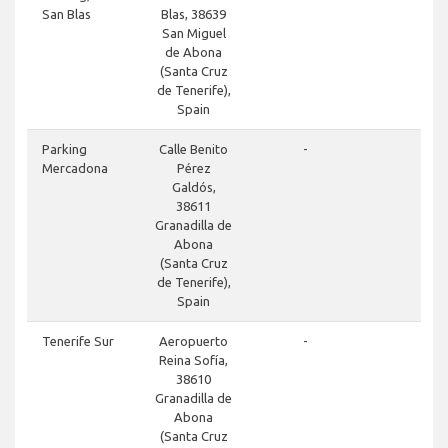
San Blas
Blas, 38639
San Miguel
de Abona
(Santa Cruz
de Tenerife),
Spain
close
Parking
Calle Benito
-
Mercadona
Pérez
Galdós,
38611
Granadilla de
Abona
(Santa Cruz
de Tenerife),
Spain
done
Tenerife Sur
Aeropuerto
-
Reina Sofía,
38610
Granadilla de
Abona
(Santa Cruz