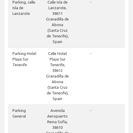
close
Parking, calle
Calle Isla de
-
Isla de
Lanzarote,
Lanzarote
38611
Granadilla de
Abona
(Santa Cruz
de Tenerife),
Spain
close
Parking Hotel
Calle Hotel
-
Playa Sur
Playa Sur
Tenerife
Tenerife,
38612
Granadilla de
Abona
(Santa Cruz
de Tenerife),
Spain
done
Parking
Avenida
-
General
Aeropuerto
Reina Sofía,
38610
Granadilla de