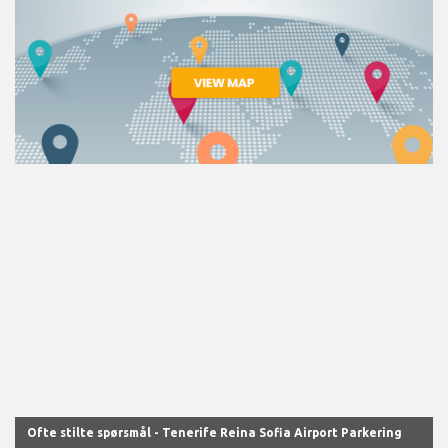
Ofte stilte spørsmål - Tenerife Reina Sofia Airport Parkering