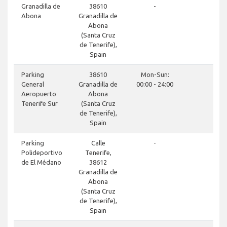
close
Granadilla de
38610
-
Abona
Granadilla de
Abona
(Santa Cruz
de Tenerife),
Spain
done
Parking
38610
Mon-Sun:
General
Granadilla de
00:00 - 24:00
Aeropuerto
Abona
Tenerife Sur
(Santa Cruz
de Tenerife),
Spain
close
Parking
Calle
-
Polideportivo
Tenerife,
de El Médano
38612
Granadilla de
Abona
(Santa Cruz
de Tenerife),
Spain