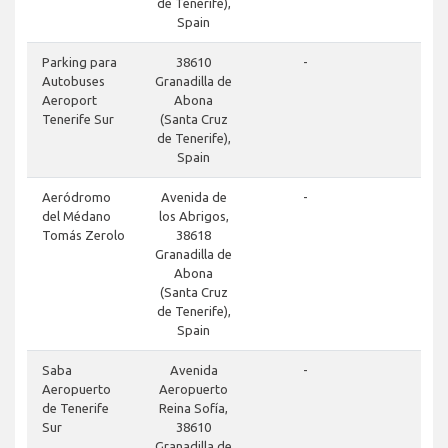
de Tenerife),
Spain
done
Parking para
38610
-
Autobuses
Granadilla de
Aeroport
Abona
Tenerife Sur
(Santa Cruz
de Tenerife),
Spain
close
Aeródromo
Avenida de
-
del Médano
los Abrigos,
Tomás Zerolo
38618
Granadilla de
Abona
(Santa Cruz
de Tenerife),
Spain
done
Saba
Avenida
-
Aeropuerto
Aeropuerto
de Tenerife
Reina Sofía,
Sur
38610
Granadilla de