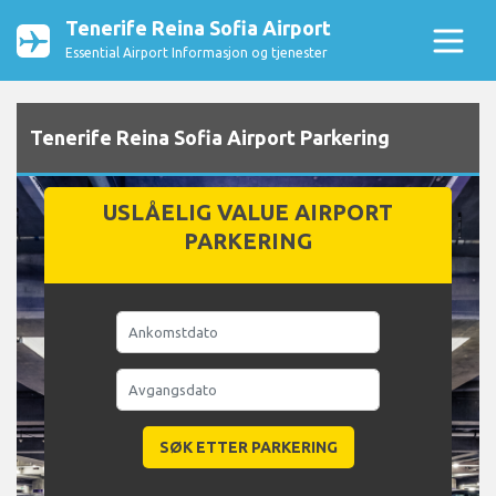
Tenerife Reina Sofia Airport
Essential Airport Informasjon og tjenester
Tenerife Reina Sofia Airport Parkering
USLÅELIG VALUE AIRPORT
PARKERING