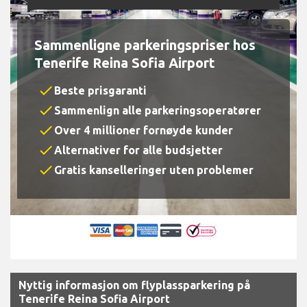
Sammenligne parkeringspriser hos
Tenerife Reina Sofia Airport
check
Beste prisgaranti
check
Sammenlign alle parkeringsoperatører
check
Over 4 millioner fornøyde kunder
check
Alternativer for alle budsjetter
check
Gratis kanselleringer uten problemer
Nyttig informasjon om flyplassparkering på
Tenerife Reina Sofia Airport