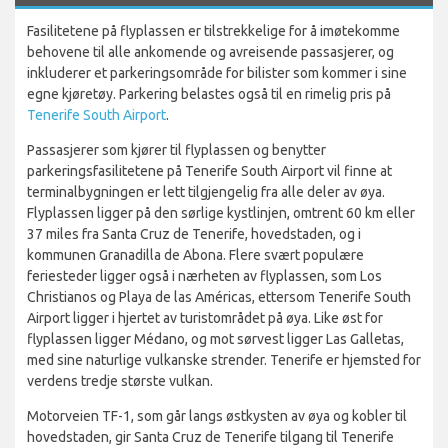
Fasilitetene på flyplassen er tilstrekkelige for å imøtekomme
behovene til alle ankomende og avreisende passasjerer, og
inkluderer et parkeringsområde for bilister som kommer i sine
egne kjøretøy. Parkering belastes også til en rimelig pris på
Tenerife South Airport
.
Passasjerer som kjører til flyplassen og benytter
parkeringsfasilitetene på Tenerife South Airport vil finne at
terminalbygningen er lett tilgjengelig fra alle deler av øya.
Flyplassen ligger på den sørlige kystlinjen, omtrent 60 km eller
37 miles fra Santa Cruz de Tenerife, hovedstaden, og i
kommunen Granadilla de Abona. Flere svært populære
feriesteder ligger også i nærheten av flyplassen, som Los
Christianos og Playa de las Américas, ettersom Tenerife South
Airport ligger i hjertet av turistområdet på øya. Like øst for
flyplassen ligger Médano, og mot sørvest ligger Las Galletas,
med sine naturlige vulkanske strender. Tenerife er hjemsted for
verdens tredje største vulkan.
Motorveien TF-1, som går langs østkysten av øya og kobler til
hovedstaden, gir Santa Cruz de Tenerife tilgang til Tenerife