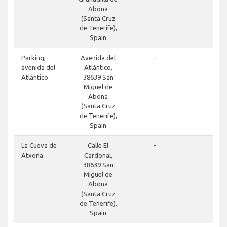
Abona
(Santa Cruz
de Tenerife),
Spain
close
Parking,
Avenida del
-
avenida del
Atlántico,
Atlántico
38639 San
Miguel de
Abona
(Santa Cruz
de Tenerife),
Spain
close
La Cueva de
Calle El
-
Atxona
Cardonal,
38639 San
Miguel de
Abona
(Santa Cruz
de Tenerife),
Spain