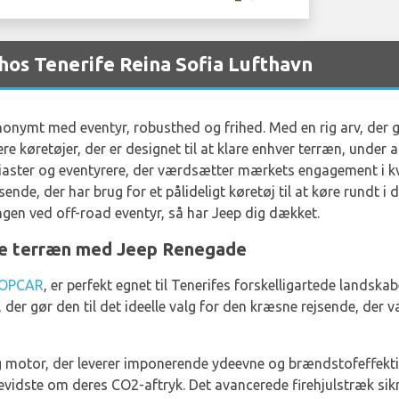
hos Tenerife Reina Sofia Lufthavn
nonymt med eventyr, robusthed og frihed. Med en rig arv, der går
re køretøjer, der er designet til at klare enhver terræn, under 
usiaster og eventyrere, der værdsætter mærkets engagement i kv
nde, der har brug for et pålideligt køretøj til at køre rundt i de
ngen ved off-road eventyr, så har Jeep dig dækket.
nde terræn med Jeep Renegade
OPCAR
, er perfekt egnet til Tenerifes forskelligartede lands
der gør den til det ideelle valg for den kræsne rejsende, der 
 motor, der leverer imponerende ydeevne og brændstofeffektivit
 bevidste om deres CO2-aftryk. Det avancerede firehjulstræk si