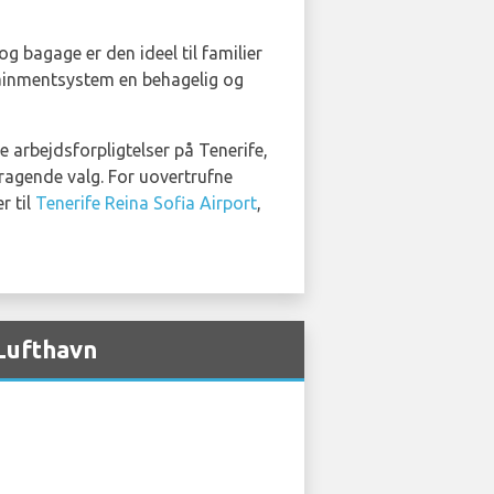
g bagage er den ideel til familier
otainmentsystem en behagelig og
ne arbejdsforpligtelser på Tenerife,
emragende valg. For uovertrufne
r til
Tenerife Reina Sofia Airport
,
 Lufthavn