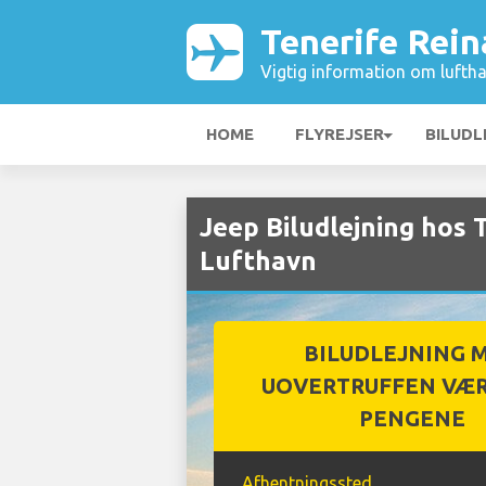
Tenerife Rein
Vigtig information om luftha
HOME
FLYREJSER
BILUDL
Jeep Biludlejning hos 
Lufthavn
BILUDLEJNING 
UOVERTRUFFEN VÆR
PENGENE
Afhentningssted