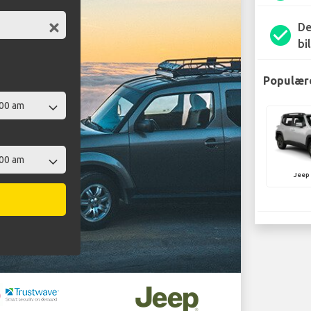
De
check_circle
bil
Populære
Jeep