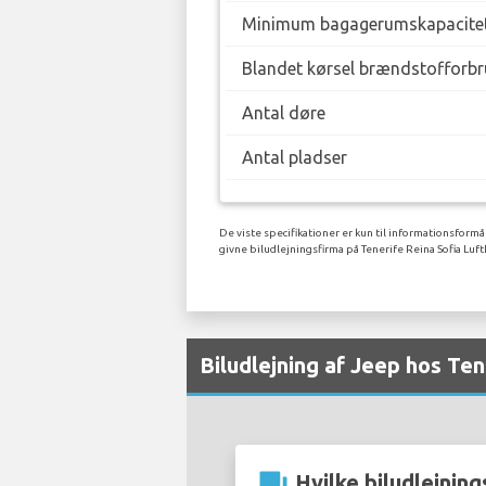
Minimum bagagerumskapacite
Blandet kørsel brændstofforbr
Antal døre
Antal pladser
De viste specifikationer er kun til informationsformå
givne biludlejningsfirma på Tenerife Reina Sofia Luft
Biludlejning af Jeep hos Ten
question_answer
Hvilke biludlejning