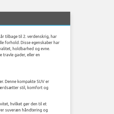
 tilbage til 2. verdenskrig, har
alle forhold. Disse egenskaber har
alitet, holdbarhed og evne.
 travle gader, eller en
kaber. Denne kompakte SUV er
værdsætter stil, komfort og
et, hvilket gør den til et
krer suveræn håndtering og