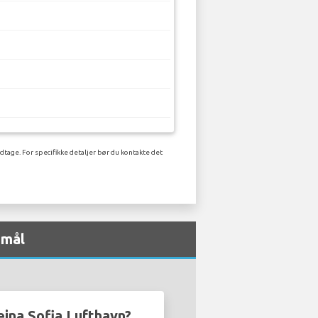
dtage. For specifikke detaljer bør du kontakte det
smål
eina Sofia Lufthavn?