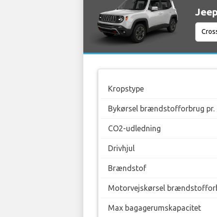
Jeep
Kropstype
Bykørsel brændstofforbrug pr.
CO2-udledning
Drivhjul
Brændstof
Motorvejskørsel brændstofforb
Max bagagerumskapacitet