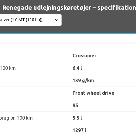
 Renegade udlejningskøretøjer – specifikatio
Crossover
 100 km
6.4 l
139 g/km
Front wheel drive
95
rug pr. 100 km
5.5 l
1297 l