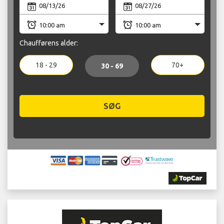
Chaufførens alder:
18 - 29
70+
30 - 69
SØG