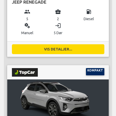
JEEP RENEGADE
group
business_center
local_gas_station
5
2
Diesel
miscellaneous_services
login
Manuel
5 Dør
VIS DETALJER...
KOMPAKT