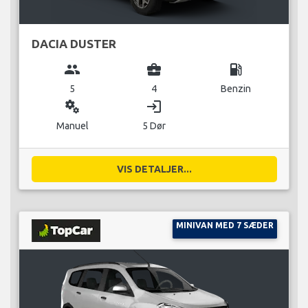
DACIA DUSTER
group
business_center
local_gas_station
5
4
Benzin
miscellaneous_services
login
Manuel
5 Dør
VIS DETALJER...
MINIVAN MED 7 SÆDER