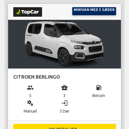
MINIVAN MED 5 SÆDER
CITROEN BERLINGO
group
business_center
local_gas_station
5
3
Benzin
miscellaneous_services
login
Manuel
5 Dør