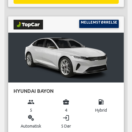
MELLEMSTØRRELSE
HYUNDAI BAYON
group
business_center
local_gas_station
5
4
Hybrid
miscellaneous_services
login
Automatisk
5 Dør