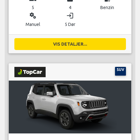
5
4
Benzin
miscellaneous_services
login
Manuel
5 Dør
VIS DETALJER...
SUV