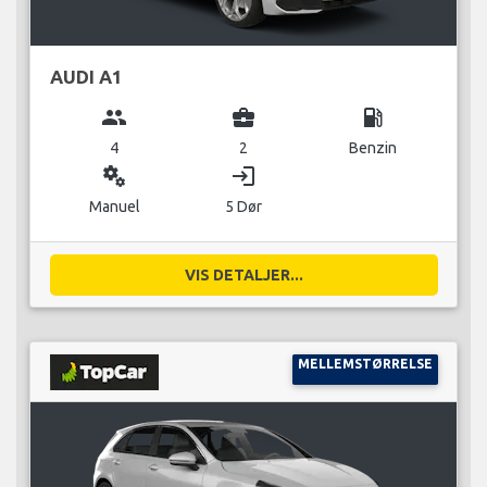
AUDI A1
group
business_center
local_gas_station
4
2
Benzin
miscellaneous_services
login
Manuel
5 Dør
VIS DETALJER...
MELLEMSTØRRELSE