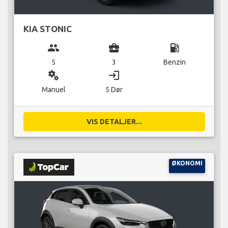
KIA STONIC
group
business_center
local_gas_station
5
3
Benzin
miscellaneous_services
login
Manuel
5 Dør
VIS DETALJER...
ØKONOMI