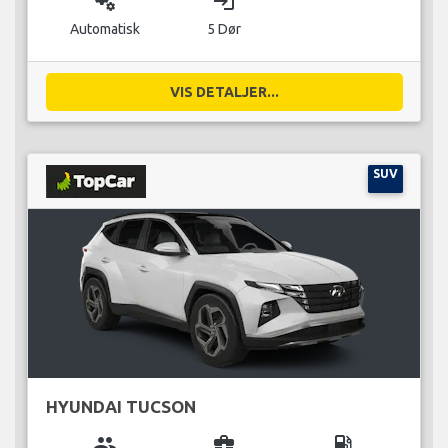
miscellaneous_services
login
Automatisk
5 Dør
VIS DETALJER...
SUV
HYUNDAI TUCSON
group
business_center
local_gas_station