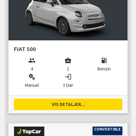
FIAT 500
group
business_center
local_gas_station
4
2
Benzin
miscellaneous_services
login
Manuel
3 Dør
VIS DETALJER...
CONVERTIBLE