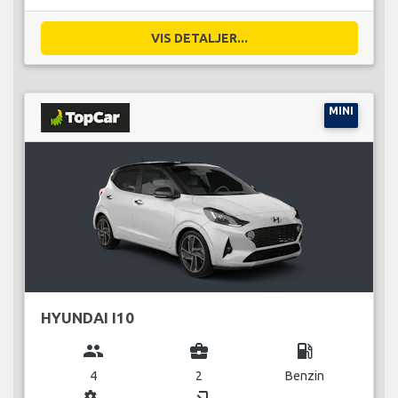
VIS DETALJER...
MINI
HYUNDAI I10
group
business_center
local_gas_station
4
2
Benzin