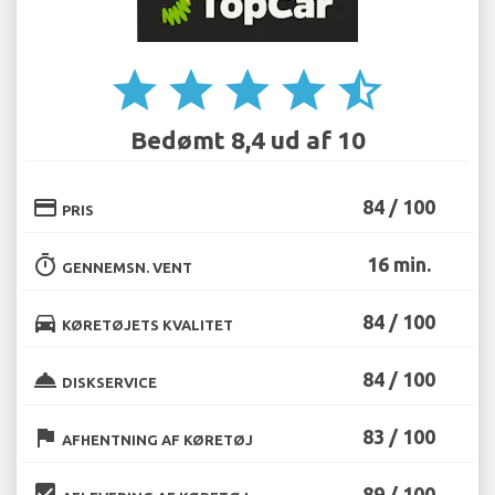
star
star
star
star
star_half
Bedømt 8,4 ud af 10
credit_card
84 / 100
PRIS
timer
16 min.
GENNEMSN. VENT
directions_car
84 / 100
KØRETØJETS KVALITET
room_service
84 / 100
DISKSERVICE
flag
83 / 100
AFHENTNING AF KØRETØJ
beenhere
89 / 100