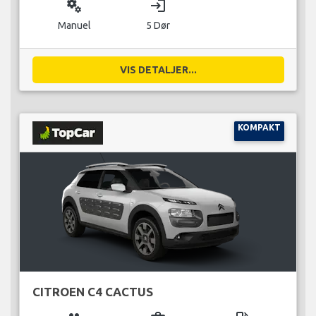
miscellaneous_services
login
Manuel
5 Dør
VIS DETALJER...
KOMPAKT
CITROEN C4 CACTUS