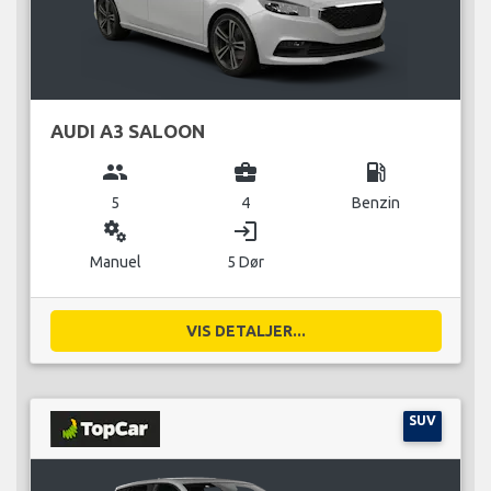
AUDI A3 SALOON
group
business_center
local_gas_station
5
4
Benzin
miscellaneous_services
login
Manuel
5 Dør
VIS DETALJER...
SUV