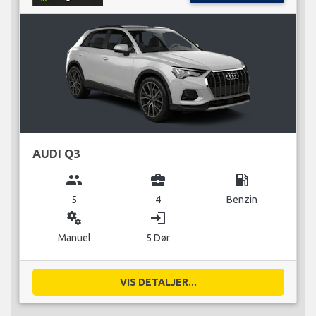
AUDI Q3
group
business_center
local_gas_station
5
4
Benzin
miscellaneous_services
login
Manuel
5 Dør
VIS DETALJER...