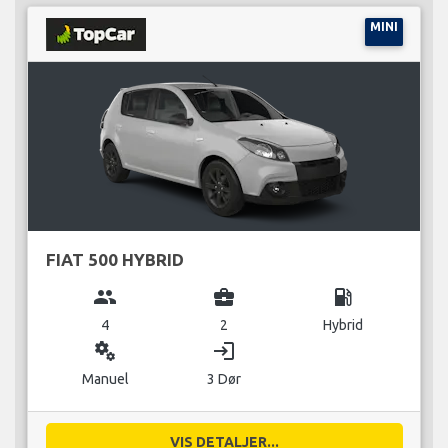
MINI
FIAT 500 HYBRID
group
business_center
local_gas_station
4
2
Hybrid
miscellaneous_services
login
Manuel
3 Dør
VIS DETALJER...