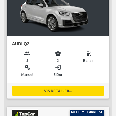
AUDI Q2
group
business_center
local_gas_station
5
2
Benzin
miscellaneous_services
login
Manuel
5 Dør
VIS DETALJER...
MELLEMSTØRRELSE