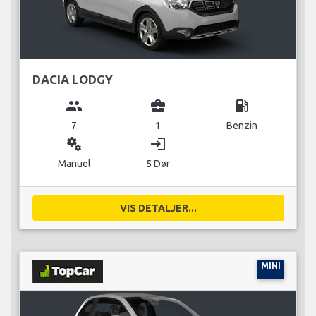
DACIA LODGY
group
business_center
local_gas_station
7
1
Benzin
miscellaneous_services
login
Manuel
5 Dør
VIS DETALJER...
MINI