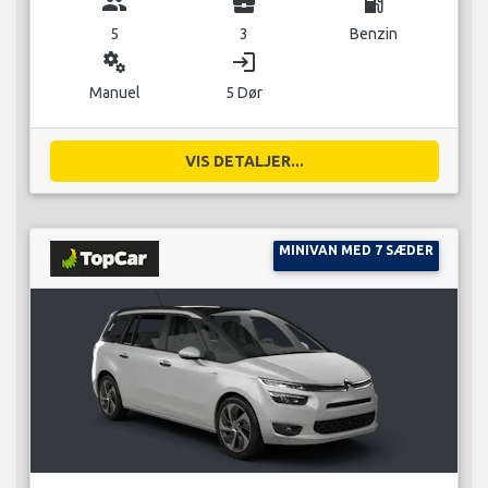
group
business_center
local_gas_station
5
3
Benzin
miscellaneous_services
login
Manuel
5 Dør
VIS DETALJER...
MINIVAN MED 7 SÆDER