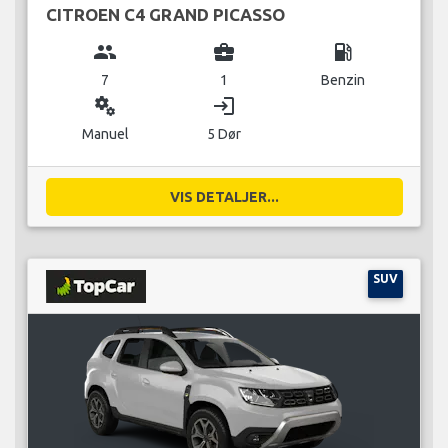
CITROEN C4 GRAND PICASSO
group
business_center
local_gas_station
7
1
Benzin
miscellaneous_services
login
Manuel
5 Dør
VIS DETALJER...
SUV