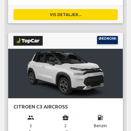
VIS DETALJER...
ØKONOMI
CITROEN C3 AIRCROSS
group
business_center
local_gas_station
5
2
Benzin