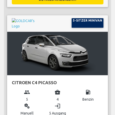
5-SITZER MINIVAN
CITROEN C4 PICASSO
group
business_center
local_gas_station
5
4
Benzin
miscellaneous_services
login
Manuell
5 Ausgang