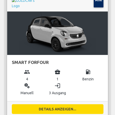
MINI
SMART FORFOUR
group
business_center
local_gas_station
4
1
Benzin
miscellaneous_services
login
Manuell
3 Ausgang
DETAILS ANZEIGEN...