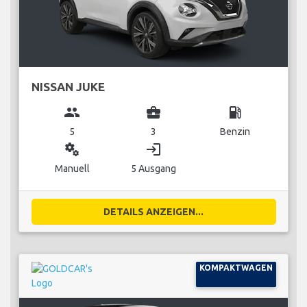
NISSAN JUKE
group
business_center
local_gas_station
5
3
Benzin
miscellaneous_services
login
Manuell
5 Ausgang
DETAILS ANZEIGEN...
KOMPAKTWAGEN