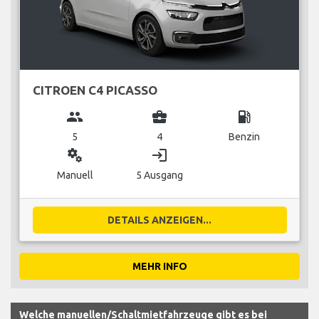
CITROEN C4 PICASSO
group
business_center
local_gas_station
5
4
Benzin
miscellaneous_services
login
Manuell
5 Ausgang
DETAILS ANZEIGEN...
MEHR INFO
Welche manuellen/Schaltmietfahrzeuge gibt es bei