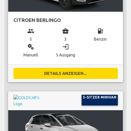
CITROEN BERLINGO
group
business_center
local_gas_station
5
3
Benzin
miscellaneous_services
login
Manuell
5 Ausgang
DETAILS ANZEIGEN...
5-SITZER MINIVAN