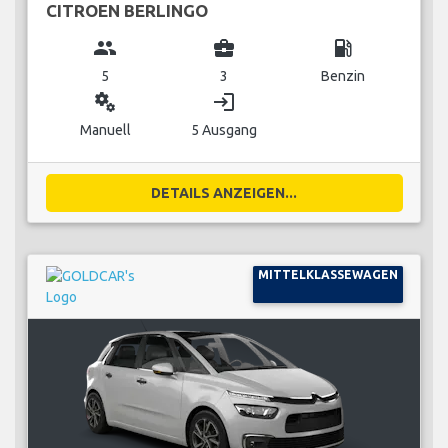
CITROEN BERLINGO
group
business_center
local_gas_station
5
3
Benzin
miscellaneous_services
login
Manuell
5 Ausgang
DETAILS ANZEIGEN...
MITTELKLASSEWAGEN