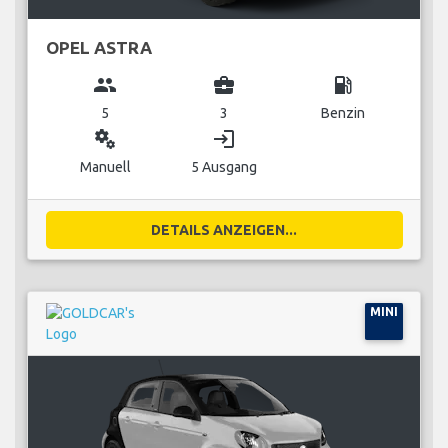
OPEL ASTRA
group
business_center
local_gas_station
5
3
Benzin
miscellaneous_services
login
Manuell
5 Ausgang
DETAILS ANZEIGEN...
MINI