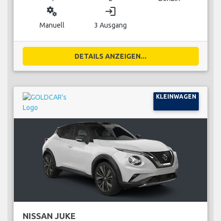
miscellaneous_services
login
Manuell
3 Ausgang
DETAILS ANZEIGEN...
KLEINWAGEN
NISSAN JUKE