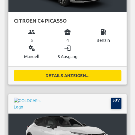
CITROEN C4 PICASSO
group
business_center
local_gas_station
5
4
Benzin
miscellaneous_services
login
Manuell
5 Ausgang
DETAILS ANZEIGEN...
SUV