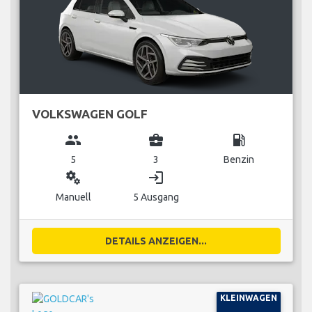
VOLKSWAGEN GOLF
group
business_center
local_gas_station
5
3
Benzin
miscellaneous_services
login
Manuell
5 Ausgang
DETAILS ANZEIGEN...
KLEINWAGEN