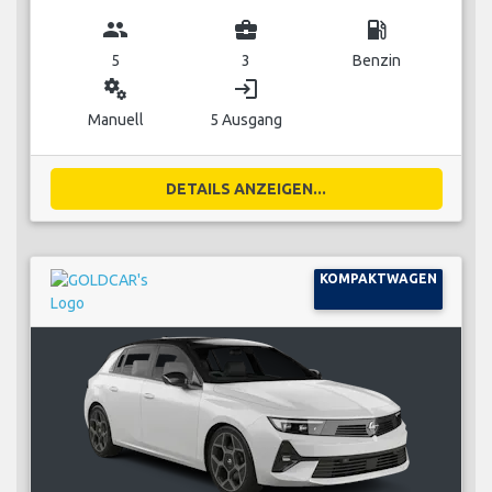
group
business_center
local_gas_station
5
3
Benzin
miscellaneous_services
login
Manuell
5 Ausgang
DETAILS ANZEIGEN...
KOMPAKTWAGEN