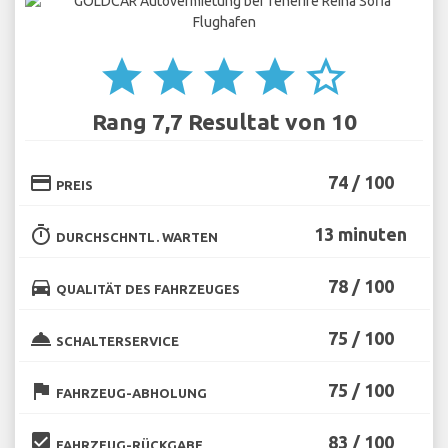
star
star
star
star
star_border
Rang 7,7 Resultat von 10
credit_card
74 / 100
PREIS
timer
13 minuten
DURCHSCHNTL. WARTEN
directions_car
78 / 100
QUALITÄT DES FAHRZEUGES
room_service
75 / 100
SCHALTERSERVICE
flag
75 / 100
FAHRZEUG-ABHOLUNG
beenhere
83 / 100
FAHRZEUG-RÜCKGABE