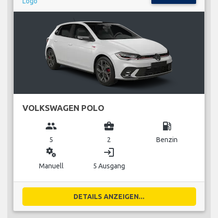
VOLKSWAGEN POLO
group
business_center
local_gas_station
5
2
Benzin
miscellaneous_services
login
Manuell
5 Ausgang
DETAILS ANZEIGEN...