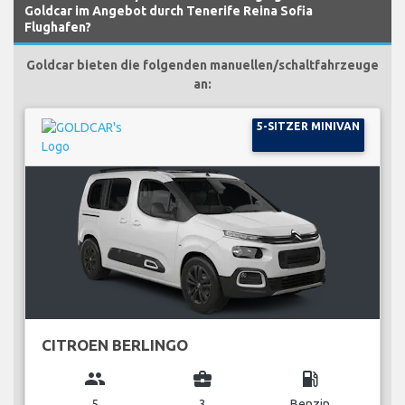
Goldcar im Angebot durch Tenerife Reina Sofia
Flughafen?
Goldcar bieten die folgenden manuellen/schaltfahrzeuge
an:
5-SITZER MINIVAN
CITROEN BERLINGO
group
business_center
local_gas_station
5
3
Benzin