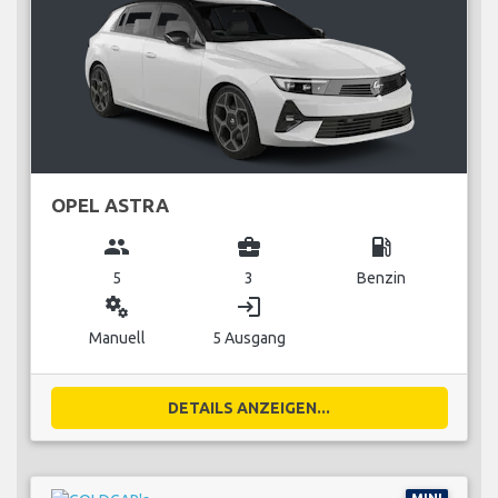
OPEL ASTRA
group
business_center
local_gas_station
5
3
Benzin
miscellaneous_services
login
Manuell
5 Ausgang
DETAILS ANZEIGEN...