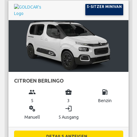
5-SITZER MINIVAN
CITROEN BERLINGO
group
business_center
local_gas_station
5
3
Benzin
miscellaneous_services
login
Manuell
5 Ausgang
DETAILS ANZEIGEN...