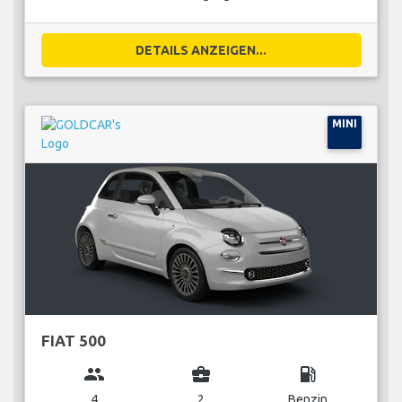
DETAILS ANZEIGEN...
MINI
FIAT 500
group
business_center
local_gas_station
4
2
Benzin