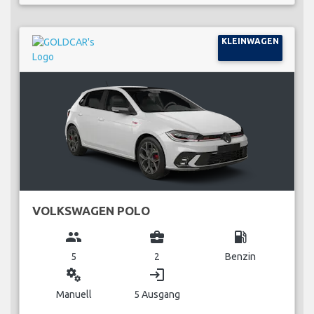
KLEINWAGEN
VOLKSWAGEN POLO
group
business_center
local_gas_station
5
2
Benzin
miscellaneous_services
login
Manuell
5 Ausgang