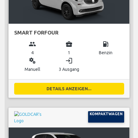
SMART FORFOUR
group
business_center
local_gas_station
4
1
Benzin
miscellaneous_services
login
Manuell
3 Ausgang
DETAILS ANZEIGEN...
KOMPAKTWAGEN