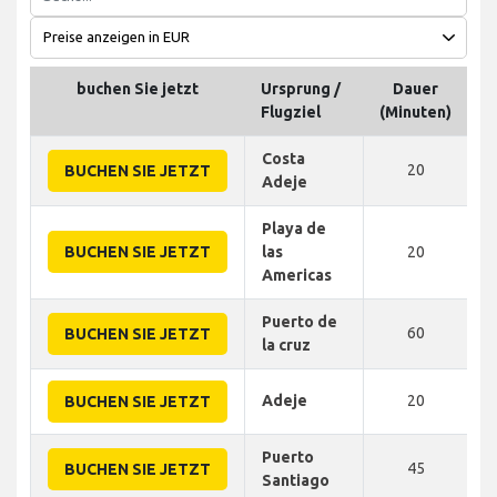
buchen Sie jetzt
Ursprung /
Dauer
D
Flugziel
(Minuten)
Costa
20
BUCHEN SIE JETZT
Adeje
Playa de
BUCHEN SIE JETZT
las
20
Americas
Puerto de
60
BUCHEN SIE JETZT
la cruz
Adeje
20
BUCHEN SIE JETZT
Puerto
45
BUCHEN SIE JETZT
Santiago