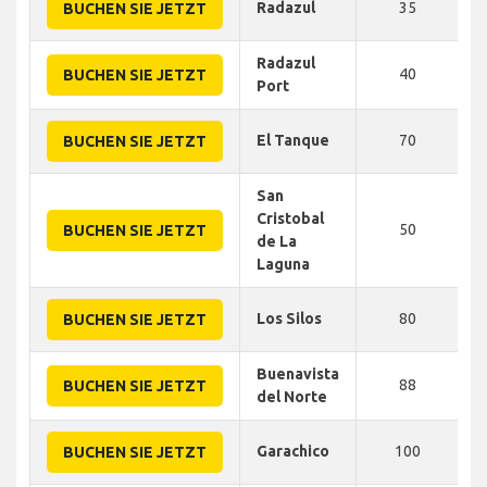
Radazul
35
BUCHEN SIE JETZT
Radazul
40
BUCHEN SIE JETZT
Port
El Tanque
70
BUCHEN SIE JETZT
San
Cristobal
50
BUCHEN SIE JETZT
de La
Laguna
Los Silos
80
BUCHEN SIE JETZT
Buenavista
88
BUCHEN SIE JETZT
del Norte
Garachico
100
BUCHEN SIE JETZT