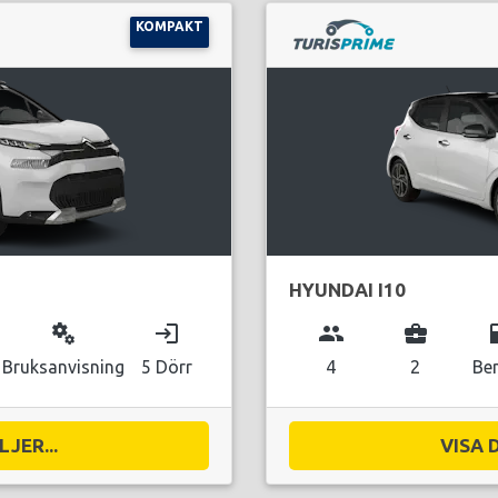
KOMPAKT
HYUNDAI I10
miscellaneous_services
login
group
business_center
local_g
Bruksanvisning
5 Dörr
4
2
Be
JER...
VISA 