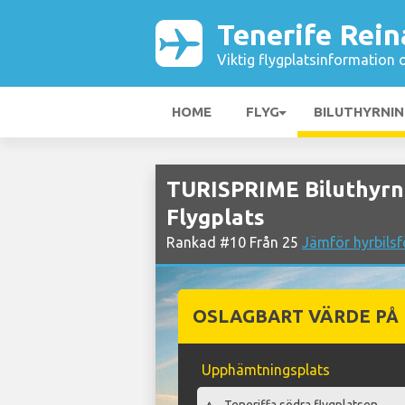
Tenerife Rein
Viktig flygplatsinformation 
HOME
FLYG
BILUTHYRNI
TURISPRIME Biluthyrni
Flygplats
Rankad #10 Från 25
Jämför hyrbilsf
OSLAGBART VÄRDE PÅ
Upphämtningsplats