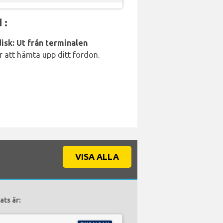
 :
isk: Ut från terminalen
ör att hämta upp ditt fordon.
VISA ALLA
ats är: