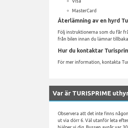
Visa
MasterCard
Återlämning av en hyrd Tur
Följ instruktionerna som du får frå
från bilen innan du lämnar tillbaka
Hur du kontaktar Turispri
För mer information, kontakta Tu
Var är TURISPRIME uthyrn
Observera att det inte finns någo
ut via dörr 6. Väl utanför leta ef
hjälper vi dig. Bussen avgår var 30