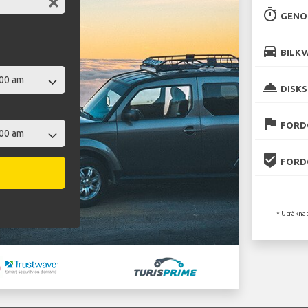
timer
GENO
directions_car
BILKV
room_service
DISKS
flag
FORD
beenhere
FORD
* Uträknat