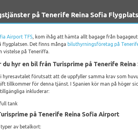
tjänster på Tenerife Reina Sofia Flygplat
fia Airport TFS
, kom ihåg att hämta allt bagage från bagage
på flygplatsen. Det finns många
biluthyrningsföretag på Tenerif
n vistelse på Teneriffa.
du hyr en bil från Turisprime på Tenerife Reina 
re i hyresavtalet förutsatt att de uppfyller samma krav som hu
ift tillkommer för denna tjänst. I Spanien kör man på höger si
illgängliga inkluderar:
ull tank
Turisprime på Tenerife Reina Sofia Airport
typer av betalkort: