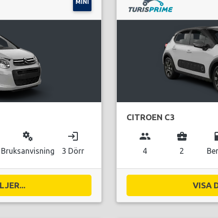
MINI
CITROEN C3
miscellaneous_services
login
group
business_center
local_g
Bruksanvisning
3 Dörr
4
2
Be
JER...
VISA 