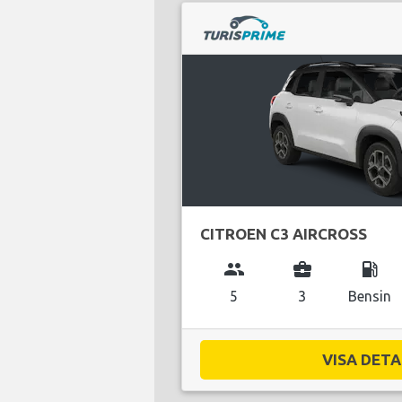
CITROEN C3 AIRCROSS
group
business_center
local_gas_station
5
3
Bensin
VISA DETAL