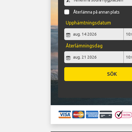
Återlämna på annan plats
Upphämtningsdatum
Återlämningsdag
SÖK