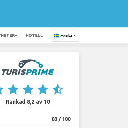
YHETER
HOTELL
svenska
ar
star
star
star
star_half
Rankad 8,2 av 10
83 / 100