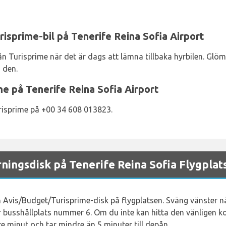
isprime-bil på Tenerife Reina Sofia Airport
n Turisprime när det är dags att lämna tillbaka hyrbilen. Glöm i
 den.
me på Tenerife Reina Sofia Airport
risprime på +00 34 608 013823.
ingsdisk på Tenerife Reina Sofia Flygplat
n Avis/Budget/Turisprime-disk på flygplatsen. Sväng vänster 
ter busshållplats nummer 6. Om du inte kan hitta den vänligen 
:e minut och tar mindre än 5 minuter till depån.