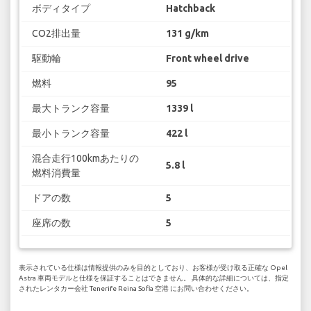
ボディタイプ
Hatchback
CO2排出量
131 g/km
駆動輪
Front wheel drive
燃料
95
最大トランク容量
1339 l
最小トランク容量
422 l
混合走行100kmあたりの
5.8 l
燃料消費量
ドアの数
5
座席の数
5
表示されている仕様は情報提供のみを目的としており、お客様が受け取る正確な Opel
Astra 車両モデルと仕様を保証することはできません。 具体的な詳細については、指定
されたレンタカー会社 Tenerife Reina Sofia 空港 にお問い合わせください。