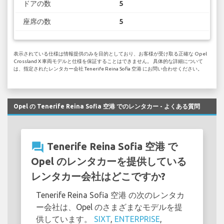
ドアの数
5
座席の数
5
表示されている仕様は情報提供のみを目的としており、お客様が受け取る正確な Opel
Crossland X 車両モデルと仕様を保証することはできません。 具体的な詳細について
は、指定されたレンタカー会社 Tenerife Reina Sofia 空港 にお問い合わせください。
Opel の Tenerife Reina Sofia 空港 でのレンタカー - よくある質問
question_answer
Tenerife Reina Sofia 空港 で
Opel のレンタカーを提供している
レンタカー会社はどこですか?
Tenerife Reina Sofia 空港 の次のレンタカ
ー会社は、Opel のさまざまなモデルを提
供しています。
SIXT
,
ENTERPRISE
,