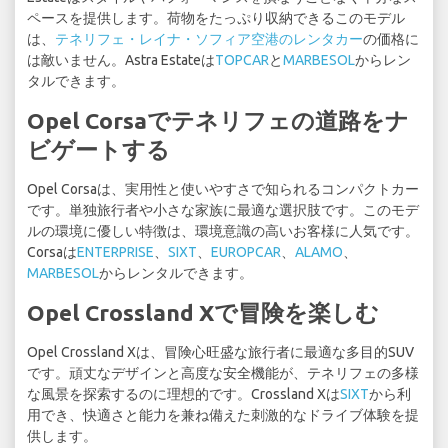
ペースを提供します。荷物をたっぷり収納できるこのモデル
は、
テネリフェ・レイナ・ソフィア空港のレンタカー
の価格に
は敵いません。Astra Estateは
TOPCAR
と
MARBESOL
からレン
タルできます。
Opel Corsaでテネリフェの道路をナ
ビゲートする
Opel Corsaは、実用性と使いやすさで知られるコンパクトカー
です。単独旅行者や小さな家族に最適な選択肢です。このモデ
ルの環境に優しい特徴は、環境意識の高いお客様に人気です。
Corsaは
ENTERPRISE
、
SIXT
、
EUROPCAR
、
ALAMO
、
MARBESOL
からレンタルできます。
Opel Crossland Xで冒険を楽しむ
Opel Crossland Xは、冒険心旺盛な旅行者に最適な多目的SUV
です。頑丈なデザインと高度な安全機能が、テネリフェの多様
な風景を探索するのに理想的です。Crossland Xは
SIXT
から利
用でき、快適さと能力を兼ね備えた刺激的なドライブ体験を提
供します。