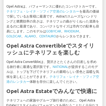
Opel Astraは、パフォーマンスに優れたコンパクトカーです。
テネリフェ・レイナ・ソフィア空港のレンタカー
を最高の価値
で探しているお客様に最適です。Astraのスムーズなハンドリ
ングと燃費効率の良さは、テネリフェの曲がりくねった道路を
走るのに最適であり、コンパクトなサイズは市内での駐車も容
易にします。このモデルは
GOBYCAR
、
RHODIUM
、
GOLDCAR
、
ALAMO
、
CENTAURO
からレンタルできます。
Opel Astra Convertibleでスタイリ
ッシュにテネリフェを楽しむ
Opel Astra Convertibleは、贅沢さとたくさんの日差しを求め
る旅行者に最適な選択肢です。
NATIONAL
が提供するこのモデ
ルは、トップを下げてテネリフェの素晴らしい景色と温暖な気
候を楽しむことができます。
テネリフェ・レイナ・ソフィア空
港のレンタカー
体験を存分に楽しんでください。
Opel Astra Estateでみんなで快適に
テネリフェへの家族やグループ旅行者のために、Opel Astra
Estateはスタイルやパフォーマンスを損なうことなく十分なス