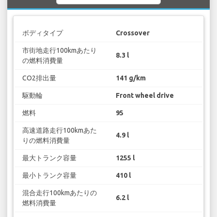
ボディタイプ
Crossover
市街地走行100kmあたり
8.3 l
の燃料消費量
CO2排出量
141 g/km
駆動輪
Front wheel drive
燃料
95
高速道路走行100kmあた
4.9 l
りの燃料消費量
最大トランク容量
1255 l
最小トランク容量
410 l
混合走行100kmあたりの
6.2 l
燃料消費量