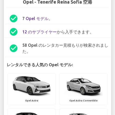
Opel - Tenerife Reina Sofia 空港
check_circle
7
Opel モデル
。
check_circle
12 のサプライヤー
から入手できます。
58 Opel のレンタカー見積もりが検索されまし
check_circle
た。
レンタルできる人気の Opel モデル:
Opel Astra
Opel Astra Convertible