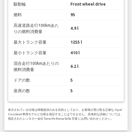
駆動輪
Front wheel drive
燃料
95
高速道路走行100kmあた
4.9 l
りの燃料消費量
最大トランク容量
1255 l
最小トランク容量
410 l
混合走行100kmあたりの
6.2 l
燃料消費量
ドアの数
5
座席の数
5
表示されている仕様は情報提供のみを目的としており、お客様が受け取る正確な Opel
Crossland 車両モデルと仕様を保証することはできません。 具体的な詳細については、
指定されたレンタカー会社 Tenerife Reina Sofia 空港 にお問い合わせください。