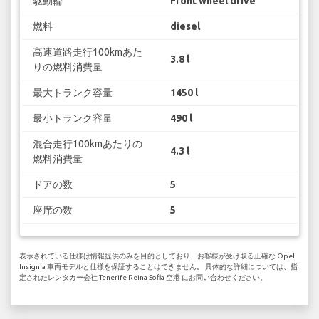
駆動輪
Front wheel drive
燃料
diesel
高速道路走行100kmあた
3.8 l
りの燃料消費量
最大トランク容量
1450 l
最小トランク容量
490 l
混合走行100kmあたりの
4.3 l
燃料消費量
ドアの数
5
座席の数
5
表示されている仕様は情報提供のみを目的としており、お客様が受け取る正確な Opel
Insignia 車両モデルと仕様を保証することはできません。 具体的な詳細については、指
定されたレンタカー会社 Tenerife Reina Sofia 空港 にお問い合わせください。