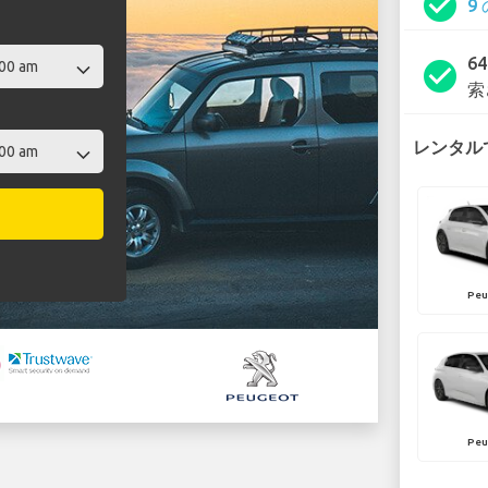
check_circle
9
6
check_circle
索
レンタルで
Peu
Peu