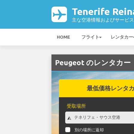
Tenerife Rei
主な空港情報およびサービス
HOME
フライト
レンタカー
Peugeot のレンタカー（Te
最低価格レンタ
受取場所
別の場所に返却