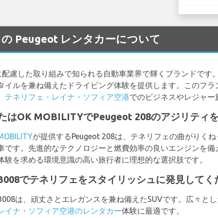
a 空港 の Peugeot レンタカーについて
境に配慮した取り組みで知られる自動車業界で輝くブランドです。P
タイルを兼ね備えたドライビング体験を提供します。このフラ
、
テネリフェ・レイナ・ソフィア空港
でのビジネスやレジャー
たはOK MOBILITYでPeugeot 208のアジリ
MOBILITY
が提供するPeugeot 208は、テネリフェの曲がり
車です。先進的なテクノロジーと燃費効率の良いエンジンを備
体験を求める環境意識の高い旅行者に理想的な選択肢です。
geot 3008でテネリフェをスタイリッシュに発見して
ot 3008は、頑丈さとエレガンスを兼ね備えたSUVです。広々
レイナ・ソフィア空港のレンタカー
体験に最適です。