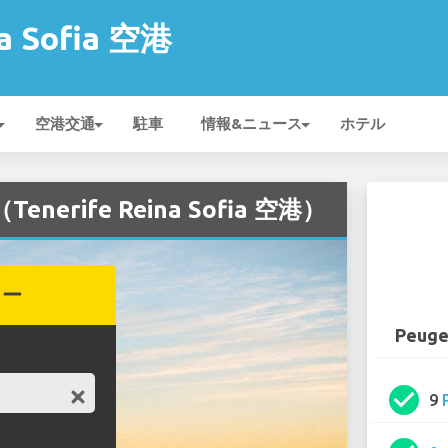
na Sofia 空港
空港交通
駐車
情報&ニュース
ホテル
nerife Reina Sofia 空港）
カー
Peuge
check_circle
9