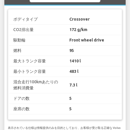
ボディタイプ
Crossover
CO2排出量
172 g/km
駆動輪
Front wheel drive
燃料
95
最大トランク容量
1410 l
最小トランク容量
483 l
混合走行100kmあたりの
7.3 l
燃料消費量
ドアの数
5
座席の数
5
表示されている仕様は情報提供のみを目的としており、お客様が受け取る正確な Volvo