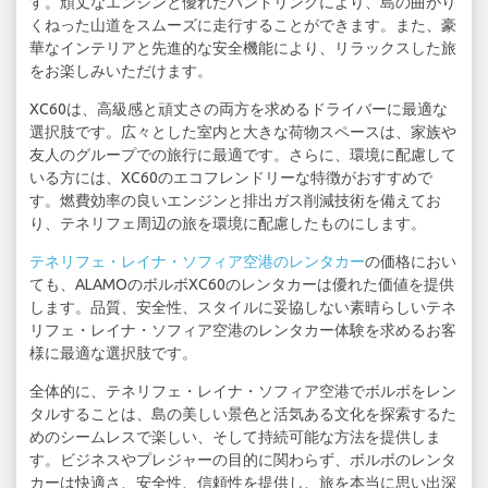
す。頑丈なエンジンと優れたハンドリングにより、島の曲がり
くねった山道をスムーズに走行することができます。また、豪
華なインテリアと先進的な安全機能により、リラックスした旅
をお楽しみいただけます。
XC60は、高級感と頑丈さの両方を求めるドライバーに最適な
選択肢です。広々とした室内と大きな荷物スペースは、家族や
友人のグループでの旅行に最適です。さらに、環境に配慮して
いる方には、XC60のエコフレンドリーな特徴がおすすめで
す。燃費効率の良いエンジンと排出ガス削減技術を備えてお
り、テネリフェ周辺の旅を環境に配慮したものにします。
テネリフェ・レイナ・ソフィア空港のレンタカー
の価格におい
ても、ALAMOのボルボXC60のレンタカーは優れた価値を提供
します。品質、安全性、スタイルに妥協しない素晴らしいテネ
リフェ・レイナ・ソフィア空港のレンタカー体験を求めるお客
様に最適な選択肢です。
全体的に、テネリフェ・レイナ・ソフィア空港でボルボをレン
タルすることは、島の美しい景色と活気ある文化を探索するた
めのシームレスで楽しい、そして持続可能な方法を提供しま
す。ビジネスやプレジャーの目的に関わらず、ボルボのレンタ
カーは快適さ、安全性、信頼性を提供し、旅を本当に思い出深