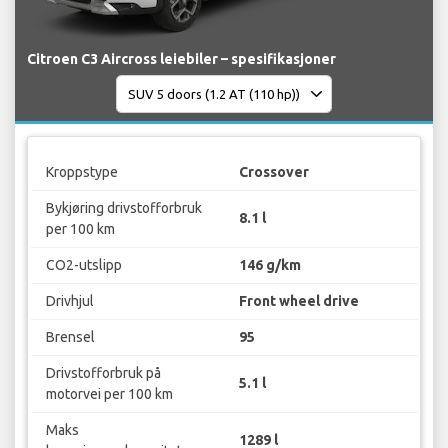
Citroen C3 Aircross leiebiler – spesifikasjoner
Kroppstype
Crossover
Bykjøring drivstofforbruk
8.1 l
per 100 km
CO2-utslipp
146 g/km
Drivhjul
Front wheel drive
Brensel
95
Drivstofforbruk på
5.1 l
motorvei per 100 km
Maks
1289 l