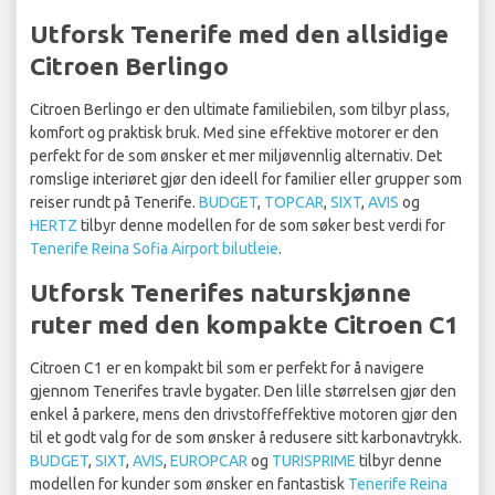
Utforsk Tenerife med den allsidige
Citroen Berlingo
Citroen Berlingo er den ultimate familiebilen, som tilbyr plass,
komfort og praktisk bruk. Med sine effektive motorer er den
perfekt for de som ønsker et mer miljøvennlig alternativ. Det
romslige interiøret gjør den ideell for familier eller grupper som
reiser rundt på Tenerife.
BUDGET
,
TOPCAR
,
SIXT
,
AVIS
og
HERTZ
tilbyr denne modellen for de som søker best verdi for
Tenerife Reina Sofia Airport bilutleie
.
Utforsk Tenerifes naturskjønne
ruter med den kompakte Citroen C1
Citroen C1 er en kompakt bil som er perfekt for å navigere
gjennom Tenerifes travle bygater. Den lille størrelsen gjør den
enkel å parkere, mens den drivstoffeffektive motoren gjør den
til et godt valg for de som ønsker å redusere sitt karbonavtrykk.
BUDGET
,
SIXT
,
AVIS
,
EUROPCAR
og
TURISPRIME
tilbyr denne
modellen for kunder som ønsker en fantastisk
Tenerife Reina