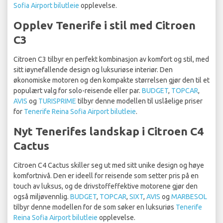
Sofia Airport bilutleie
opplevelse.
Opplev Tenerife i stil med Citroen
C3
Citroen C3 tilbyr en perfekt kombinasjon av komfort og stil, med
sitt iøynefallende design og luksuriøse interiør. Den
økonomiske motoren og den kompakte størrelsen gjør den til et
populært valg for solo-reisende eller par.
BUDGET
,
TOPCAR
,
AVIS
og
TURISPRIME
tilbyr denne modellen til uslåelige priser
for
Tenerife Reina Sofia Airport bilutleie
.
Nyt Tenerifes landskap i Citroen C4
Cactus
Citroen C4 Cactus skiller seg ut med sitt unike design og høye
komfortnivå. Den er ideell for reisende som setter pris på en
touch av luksus, og de drivstoffeffektive motorene gjør den
også miljøvennlig.
BUDGET
,
TOPCAR
,
SIXT
,
AVIS
og
MARBESOL
tilbyr denne modellen for de som søker en luksuriøs
Tenerife
Reina Sofia Airport bilutleie
opplevelse.