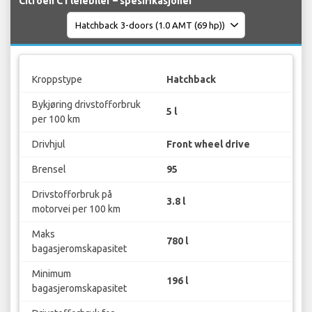
Citroen C1 leiebiler – spesifikasjoner
Kroppstype
Hatchback
Bykjøring drivstofforbruk
5 l
per 100 km
Drivhjul
Front wheel drive
Brensel
95
Drivstofforbruk på
3.8 l
motorvei per 100 km
Maks
780 l
bagasjeromskapasitet
Minimum
196 l
bagasjeromskapasitet