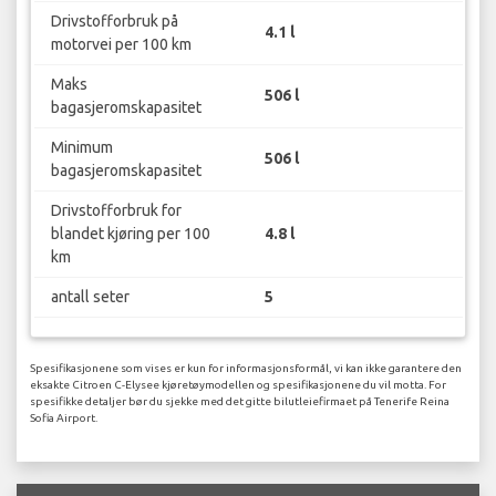
Drivstofforbruk på
4.1 l
motorvei per 100 km
Maks
506 l
bagasjeromskapasitet
Minimum
506 l
bagasjeromskapasitet
Drivstofforbruk for
blandet kjøring per 100
4.8 l
km
antall seter
5
Spesifikasjonene som vises er kun for informasjonsformål, vi kan ikke garantere den
eksakte Citroen C-Elysee kjøretøymodellen og spesifikasjonene du vil motta. For
spesifikke detaljer bør du sjekke med det gitte bilutleiefirmaet på Tenerife Reina
Sofia Airport.