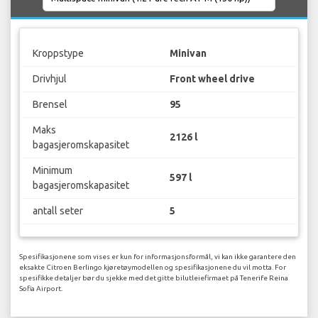
Kroppstype
Minivan
Drivhjul
Front wheel drive
Brensel
95
Maks
2126 l
bagasjeromskapasitet
Minimum
597 l
bagasjeromskapasitet
antall seter
5
Spesifikasjonene som vises er kun for informasjonsformål, vi kan ikke garantere den
eksakte Citroen Berlingo kjøretøymodellen og spesifikasjonene du vil motta. For
spesifikke detaljer bør du sjekke med det gitte bilutleiefirmaet på Tenerife Reina
Sofia Airport.