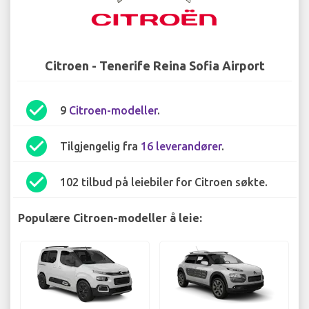
Citroen - Tenerife Reina Sofia Airport
check_circle
9
Citroen-modeller
.
check_circle
Tilgjengelig fra
16 leverandører
.
check_circle
102 tilbud på leiebiler for Citroen søkte.
Populære Citroen-modeller å leie: