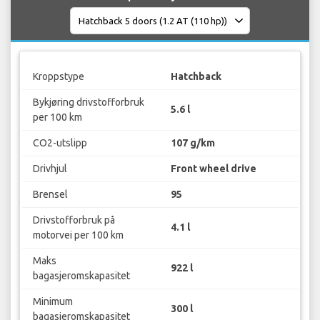
Kroppstype
Hatchback
Bykjøring drivstofforbruk
5.6 l
per 100 km
CO2-utslipp
107 g/km
Drivhjul
Front wheel drive
Brensel
95
Drivstofforbruk på
4.1 l
motorvei per 100 km
Maks
922 l
bagasjeromskapasitet
Minimum
300 l
bagasjeromskapasitet