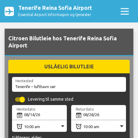
Tenerife Reina Sofia Airport
Essential Airport Informasjon og tjenester
Citroen Bilutleie hos Tenerife Reina Sofia
Airport
USLÅELIG BILUTLEIE
Hentested
Levering til samme sted
Hentedato
Returdato
Sjåførens alder: