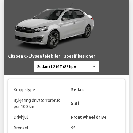
Citroen C-Elysee leiebiler – spesifikasjoner
Kroppstype
Sedan
Bykjøring drivstofforbruk
5.8 l
per 100 km
Drivhjul
Front wheel drive
Brensel
95