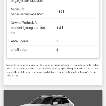
bagasjeromskapasitet
Minimum
410 l
bagasjeromskapasitet
Drivstofforbruk for
blandet kjøring per 100
6.5 l
km
Antall dører
5
antall seter
5
Spesifikasjonene som vises er kun for informasjonsformål, vi kan ikke garantere den
eksakte Citroen C3 Aircross kjøretøymodellen og spesifikasjonene du vil motta. For
spesifikke detaljer bør du sjekke med det gitte bilutleiefirmaet på Tenerife Reina
Sofia Airport.