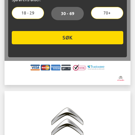
18 - 29
70+
30 - 69
SØK