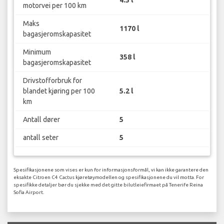
4.5 l
motorvei per 100 km
Maks
1170 l
bagasjeromskapasitet
Minimum
358 l
bagasjeromskapasitet
Drivstofforbruk for
blandet kjøring per 100
5.2 l
km
Antall dører
5
antall seter
5
Spesifikasjonene som vises er kun for informasjonsformål, vi kan ikke garantere den
eksakte Citroen C4 Cactus kjøretøymodellen og spesifikasjonene du vil motta. For
spesifikke detaljer bør du sjekke med det gitte bilutleiefirmaet på Tenerife Reina
Sofia Airport.