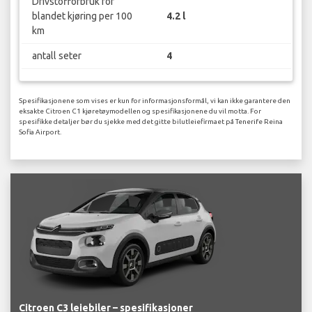
Drivstofforbruk for
blandet kjøring per 100
4.2 l
km
antall seter
4
Spesifikasjonene som vises er kun for informasjonsformål, vi kan ikke garantere den
eksakte Citroen C1 kjøretøymodellen og spesifikasjonene du vil motta. For
spesifikke detaljer bør du sjekke med det gitte bilutleiefirmaet på Tenerife Reina
Sofia Airport.
Citroen C3 leiebiler – spesifikasjoner