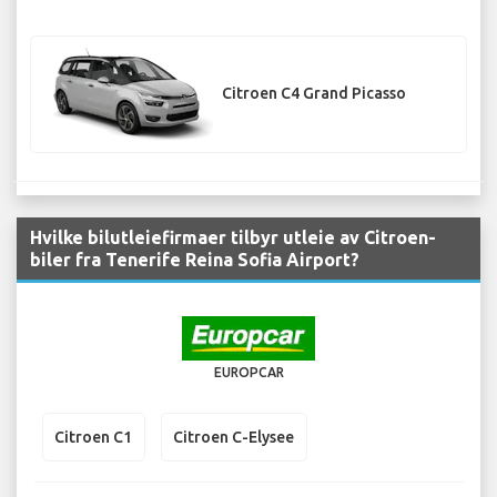
Citroen C4 Grand Picasso
Hvilke bilutleiefirmaer tilbyr utleie av Citroen-
biler fra Tenerife Reina Sofia Airport?
EUROPCAR
Citroen C1
Citroen C-Elysee