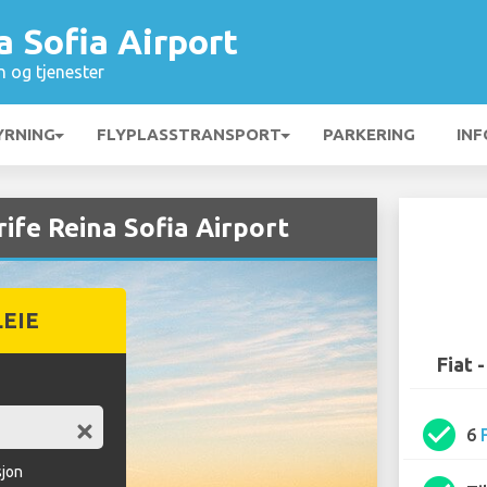
a Sofia Airport
n og tjenester
YRNING
FLYPLASSTRANSPORT
PARKERING
INF
rife Reina Sofia Airport
LEIE
Fiat 
check_circle
6
sjon