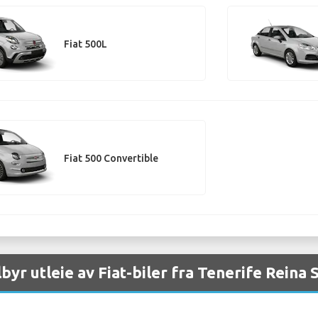
Fiat 500L
Fiat 500 Convertible
lbyr utleie av Fiat-biler fra Tenerife Reina 