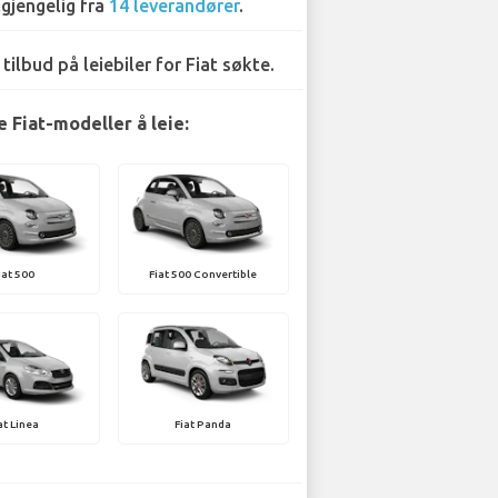
lgjengelig fra
14 leverandører
.
 tilbud på leiebiler for Fiat søkte.
 Fiat-modeller å leie:
iat 500
Fiat 500 Convertible
at Linea
Fiat Panda