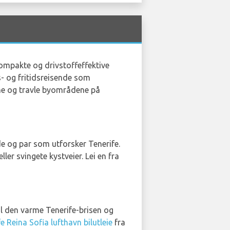
kompakte og drivstoffeffektive
gs- og fritidsreisende som
ne og travle byområdene på
de og par som utforsker Tenerife.
ler svingete kystveier. Lei en fra
øl den varme Tenerife-brisen og
e Reina Sofia lufthavn bilutleie
fra