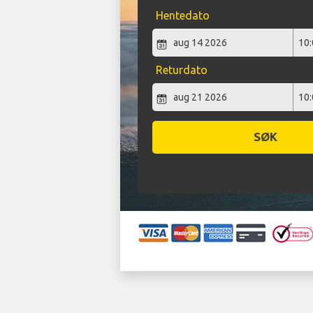
Hentedato
Returdato
SØK