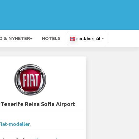
O & NYHETER
HOTELS
norsk bokmål
- Tenerife Reina Sofia Airport
Fiat-modeller
.