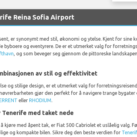
rife Reina Sofia Airport
usent, er synonymt med stil, økonomi og ytelse. Kjent for sine 
åde byboere og eventyrere. De er et utmerket valg for forretnin
ufthavn
, og som beveger seg gjennom de pittoreske landskape
binasjonen av stil og effektivitet
se og stilige design, er et utmerket valg for forretningsreisen
øvrerbarheten gjør den perfekt for å navigere trange bygater el
ERRENT
eller
RHODIUM
.
v Tenerife med taket nede
 kjøre med åpent tak, er Fiat 500 Cabriolet et uslåelig valg. F
ilige og kompakte bilen. Sikre deg den beste verdien for
Tenerif