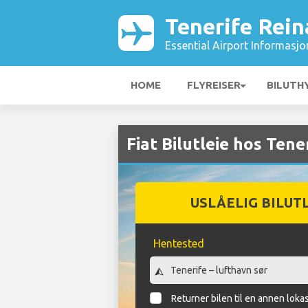
Tenerife Rein
Essential Airport Informasjo
HOME
FLYREISER
BILUTH
Fiat Bilutleie hos Tene
USLÅELIG BILUT
Hentested
Returner bilen til en annen loka