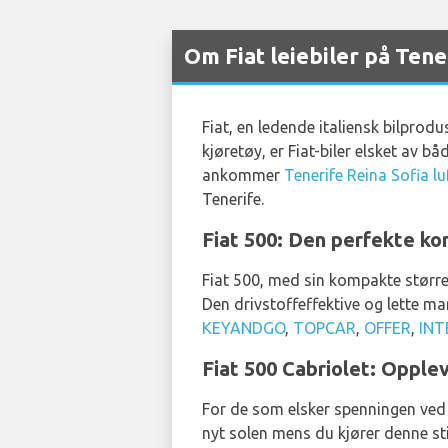
Om Fiat leiebiler på Tene
Fiat, en ledende italiensk bilprod
kjøretøy, er Fiat-biler elsket av b
ankommer
Tenerife Reina Sofia l
Tenerife.
Fiat 500: Den perfekte kom
Fiat 500, med sin kompakte størrel
Den drivstoffeffektive og lette man
KEYANDGO
,
TOPCAR
,
OFFER
,
INT
Fiat 500 Cabriolet: Opple
For de som elsker spenningen ved å
nyt solen mens du kjører denne st